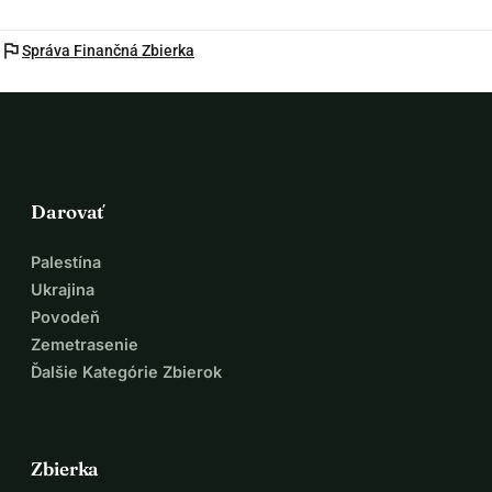
flag
Správa Finančná Zbierka
Darovať
Palestína
Ukrajina
Povodeň
Zemetrasenie
Ďalšie Kategórie Zbierok
Zbierka