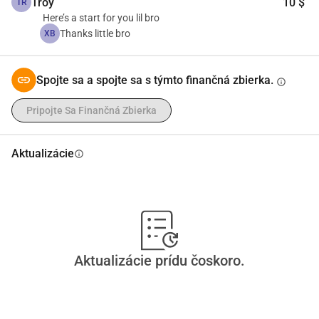
Troy
10 $
TR
Here’s a start for you lil bro
Thanks little bro
XB
Spojte sa a spojte sa s týmto finančná zbierka.
info
Pripojte Sa Finančná Zbierka
Aktualizácie
info
Aktualizácie prídu čoskoro.