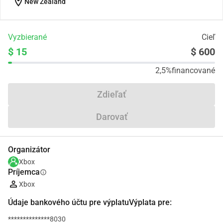
location_on
New Zealand
Vyzbierané
Cieľ
$ 15
$ 600
2,5%
financované
Zdieľať
Darovať
Organizátor
Xbox
Príjemca
info
Xbox
Údaje bankového účtu pre výplatuVýplata pre:
**************8030