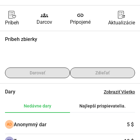
groups
link
Darcov
Pripojené
Príbeh
Aktualizácie
Príbeh zbierky
Darovať
Zdieľať
Dary
Zobraziť Všetko
Nedávne dary
Najlepší prispievatelia.
Anonymný dar
5 $
AD