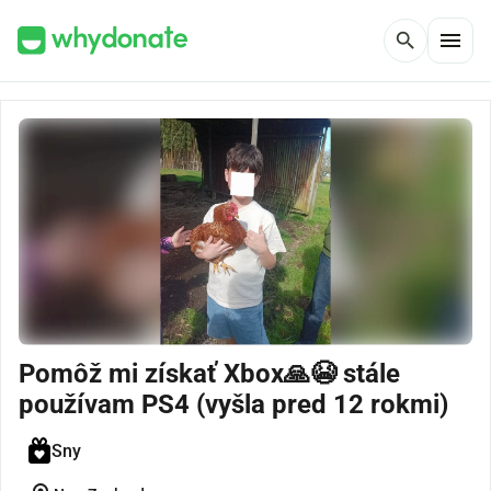
menu
search
Pomôž mi získať Xbox🙏😭 stále
používam PS4 (vyšla pred 12 rokmi)
Sny