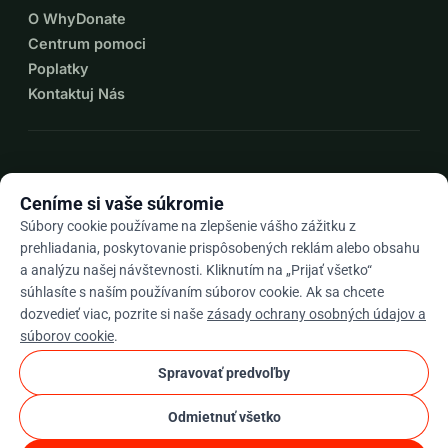
O WhyDonate
Centrum pomoci
Poplatky
Kontaktuj Nás
expand_more
Viac zdrojov
Ceníme si vaše súkromie
Súbory cookie používame na zlepšenie vášho zážitku z
prehliadania, poskytovanie prispôsobených reklám alebo obsahu
a analýzu našej návštevnosti. Kliknutím na „Prijať všetko“
arrow_drop_down
Sk
súhlasíte s naším používaním súborov cookie. Ak sa chcete
dozvedieť viac, pozrite si naše
zásady ochrany osobných údajov a
★★★★★
4,9 / 5 na základe 500+ recenzií
súborov cookie
.
Spravovať predvoľby
© 2012–2026
WhyDonate
Súkromie a cookies
Odmietnuť všetko
cookie
Obchodné podmienky
Nastavenia súborov cookie.