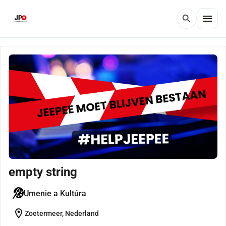
menu
search
empty string
Umenie a Kultúra
location_on
Zoetermeer, Nederland