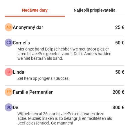
kultúrnu rozmanitosť a kreatívnu energiu našej komunity.
Čo chceme dosiahnuť?
Nedávne dary
Najlepší prispievatelia.
Snažíme sa zhromaždiť dostatočné prostriedky na najatie 
skúseného advokáta, ktorý bude obhajovať záujmy JEEPEE 
Anonymný dar
25 €
AD
Hudobného centra počas súdneho konania proti vedeniu 
Boerderij. Týmto chceme zabrániť uzavretiu a zachovať 
Cornelis
50 €
CO
JEEPEE Hudobné centrum ako cenný kultúrny priestor.
Met onze band Eclipse hebben we met groot plezier
Ako môžeš pomôcť?
jaren bij JeePee geoefen vanuit Delft. Anders hadden
we niet bestaan als band.
Darujte teraz, aby ste podporili JEEPEE Hudobné centrum v 
tomto právnom boji! Každý príspevok, veľký alebo malý, 
Linda
50 €
LI
nás priblíži k cieľu. Zdieľajte túto crowdfundingovú 
Zet hem op jongens!! Succes!
kampaň s priateľmi, rodinou a ostatnými milovníkmi hudby, 
aby sme zvýšili náš dosah.
Familie Permentier
200 €
FP
Spoločne môžeme zabezpečiť, aby JEEPEE zostalo 
otvorené a naďalej prispievalo k rozvíjajúcej sa hudobnej 
De
300 €
DE
scéne v Zoetermeer!
Wij oefenen al 26 jaar bij JeePee en steunen deze
actie. Muziek maken is zo belangrijk en faciliteiten als
JeePee essentieel. Go mannen!
'