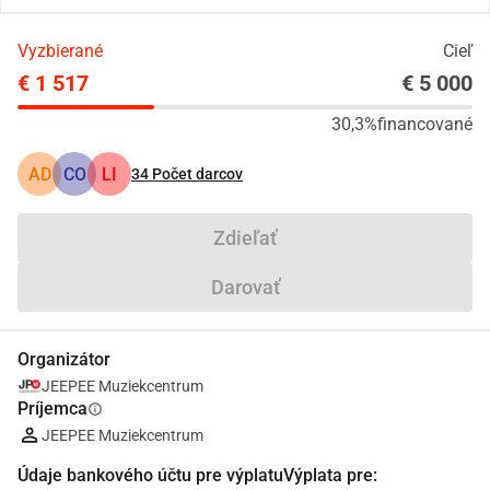
Vyzbierané
Cieľ
€ 1 517
€ 5 000
30,3%
financované
AD
CO
LI
34
Počet darcov
Zdieľať
Darovať
Organizátor
JEEPEE Muziekcentrum
Príjemca
info
JEEPEE Muziekcentrum
Údaje bankového účtu pre výplatuVýplata pre: