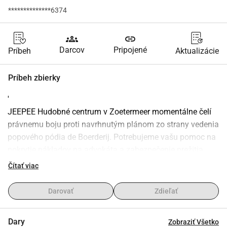
**************6374
groups
link
Darcov
Pripojené
Príbeh
Aktualizácie
Príbeh zbierky
'
JEEPEE Hudobné centrum v Zoetermeer momentálne čelí 
právnemu boju proti navrhnutým plánom zo strany vedenia 
popového pódia de Boerderij. Potrebujeme vašu pomoc na 
pokrytie nákladov na advokáta a zabezpečenie prežitia 
JEEPEE Hudobného centra. 
Čítať viac
Prečo je to dôležité?
JEEPEE Hudobné centrum je inkubátor hudobného talentu 
Darovať
Zdieľať
a nevyhnutná súčasť našej miestnej hudobnej scény. 
Navrhované uzavretie ohrozuje nielen hudobníkov, ale aj 
Dary
Zobraziť Všetko