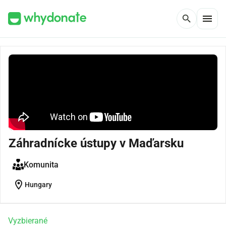
menu
search
Záhradnícke ústupy v Maďarsku
Komunita
location_on
Hungary
Vyzbierané