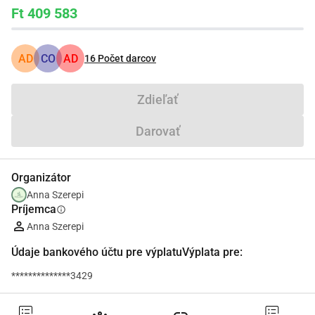
Ft 409 583
AD
CO
AD
16
Počet darcov
Zdieľať
Darovať
Organizátor
Anna Szerepi
Príjemca
info
Anna Szerepi
Údaje bankového účtu pre výplatuVýplata pre:
**************3429