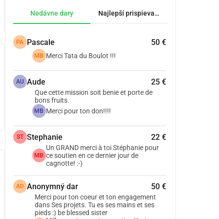
Nedávne dary
Najlepší prispievatelia.
Pascale
50 €
PA
Merci Tata du Boulot !!!
MB
Aude
25 €
AU
Que cette mission soit benie et porte de
bons fruits.
Merci pour ton don!!!!
MB
Stephanie
22 €
ST
Un GRAND merci à toi Stéphanie pour
ce soutien en ce dernier jour de
MB
cagnotte! :-)
Anonymný dar
50 €
AD
Merci pour ton coeur et ton engagement
dans Ses projets. Tu es ses mains et ses
pieds :) be blessed sister