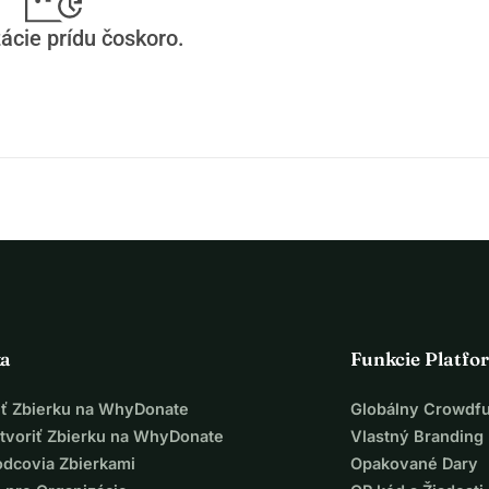
ácie prídu čoskoro.
ka
Funkcie Platfo
iť Zbierku na WhyDonate
Globálny Crowdf
tvoriť Zbierku na WhyDonate
Vlastný Branding
odcovia Zbierkami
Opakované Dary