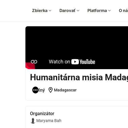
Zbierka
expand_more
Darovať
expand_more
Platforma
expand_more
O ná
Humanitárna misia Mada
location_on
Iný
Madagascar
Organizátor
Maryama Bah