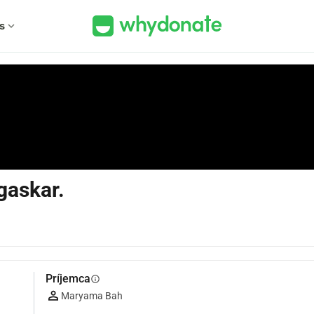
s
expand_more
gaskar.
Príjemca
info
Maryama Bah