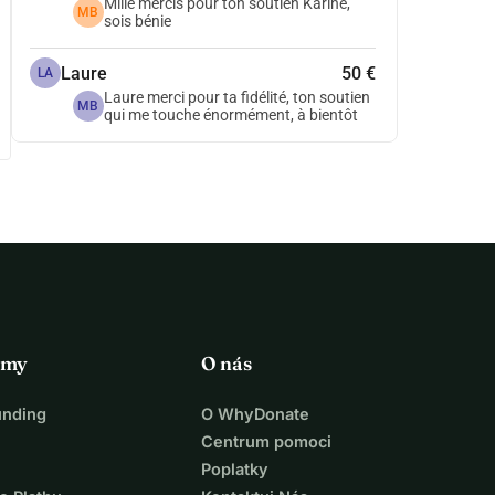
Mille mercis pour ton soutien Karine,
MB
sois bénie
Laure
50 €
LA
Laure merci pour ta fidélité, ton soutien
MB
qui me touche énormément, à bientôt
rmy
O nás
unding
O WhyDonate
Centrum pomoci
Poplatky