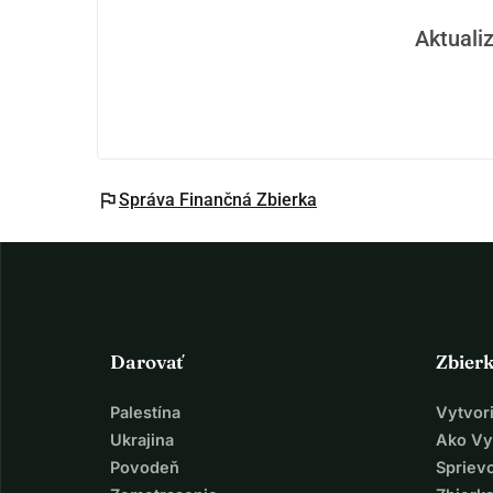
Aktualiz
flag
Správa Finančná Zbierka
Darovať
Zbier
Palestína
Vytvor
Ukrajina
Ako Vy
Povodeň
Spriev