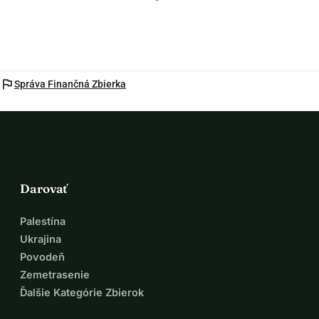
flag
Správa Finančná Zbierka
Darovať
Palestína
Ukrajina
Povodeň
Zemetrasenie
Ďalšie Kategórie Zbierok