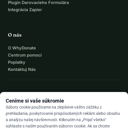
Plugin Darovacieho Formulára
Integrácia Zapier
O nás
O WhyDonate
Centrum pomoci
Poplatky
Kontaktuj Nás
expand_more
Viac zdrojov
Ceníme si vaše súkromie
Súbory cookie používame na zlepšenie vášho zážitku z
prehliadania, poskytovanie prispôsobených reklám alebo obsahu
a analýzu našej návštevnosti. Kliknutím na „Prijať všetko“
arrow_drop_down
Sk
súhlasíte s naším používaním súborov cookie. Ak sa chcete