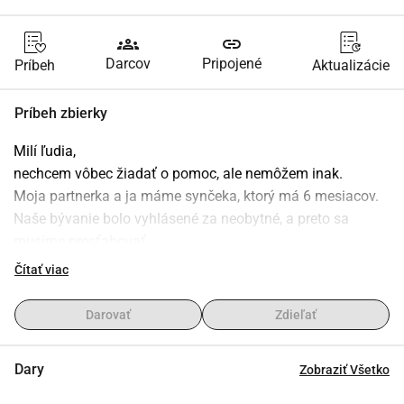
groups
link
Darcov
Pripojené
Príbeh
Aktualizácie
Príbeh zbierky
Milí ľudia,
nechcem vôbec žiadať o pomoc, ale nemôžem inak.
Moja partnerka a ja máme synčeka, ktorý má 6 mesiacov. 
Naše bývanie bolo vyhlásené za neobytné, a preto sa 
musíme presťahovať.
Našli sme nové bývanie, do ktorého sa môžeme 
Čítať viac
nasťahovať začiatkom mája. Toto bývanie neumožňuje 
zloženie nájomnej záruky cez inštitúciu, a preto sa to 
Darovať
Zdieľať
pokúšam získať cez túto cestu.
Každý príspevok nám nesmierne pomôže. Ďakujem za 
Dary
Zobraziť Všetko
pochopenie