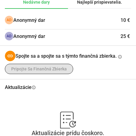
Nedávne dary
Najlepší prispievatelia.
Anonymný dar
10 €
AD
Anonymný dar
25 €
AD
Spojte sa a spojte sa s týmto finančná zbierka.
info
Pripojte Sa Finančná Zbierka
Aktualizácie
info
Aktualizácie prídu čoskoro.