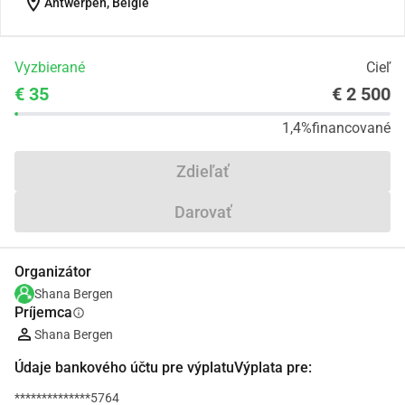
location_on
Antwerpen, België
Vyzbierané
Cieľ
€ 35
€ 2 500
1,4%
financované
Zdieľať
Darovať
Organizátor
Shana Bergen
Príjemca
info
Shana Bergen
Údaje bankového účtu pre výplatuVýplata pre:
**************5764