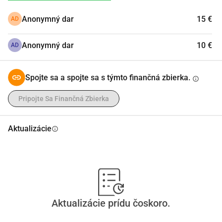
Anonymný dar
15 €
AD
Anonymný dar
10 €
AD
Spojte sa a spojte sa s týmto finančná zbierka.
info
Pripojte Sa Finančná Zbierka
Aktualizácie
info
Aktualizácie prídu čoskoro.