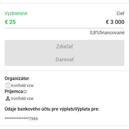
Vyzbierané
Cieľ
€ 25
€ 3 000
0,8%
financované
Zdieľať
Darovať
Organizátor
Ironfield vzw
Príjemca
info
Ironfield vzw
Údaje bankového účtu pre výplatuVýplata pre:
**************7966