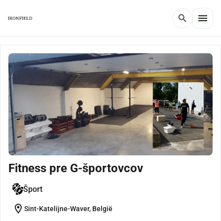
menu
search
Fitness pre G-športovcov
Šport
location_on
Sint-Katelijne-Waver, België