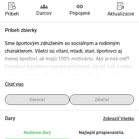
groups
link
Darcov
Pripojené
Príbeh
Aktualizácie
Príbeh zbierky
Sme športovým združením so sociálnym a rodinným 
charakterom. Všetci sú vítaní, mladí, starí, športovci aj 
menej športoví, ak majú 100% motiváciu. Aký je náš cieľ? 
Ponúknuť každému rovnaké príležitosti. Spojiť ľudí s alebo 
bez obmedzenia, aby cvičili v jednej sále. To si vyžaduje 
ďalšie úsilie a rozpočet na zabezpečenie potrebného 
Čítať viac
materiálu. Vidíš to tak, že nám a G-športovcom pomôžeš? 
Kľudne daruj príspevok podľa svojho výberu našej 
Darovať
Zdieľať
organizácii.
Dary
Zobraziť Všetko
Nedávne dary
Najlepší prispievatelia.