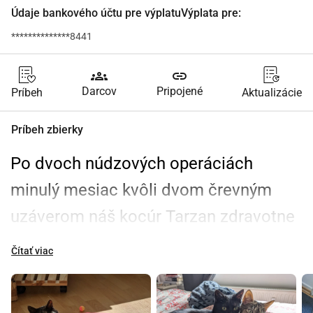
Údaje bankového účtu pre výplatuVýplata pre:
**************8441
groups
link
Darcov
Pripojené
Príbeh
Aktualizácie
Príbeh zbierky
Po dvoch núdzových operáciách 
minulý mesiac kvôli dvom črevným 
uzáverom náš kocúr Tarzan zdravotne 
dosť oslabil. Stratil veľa váhy a vďaka 
Čítať viac
útrapám a horúcemu počasiu 
posledných týždňov sa jeho telo 