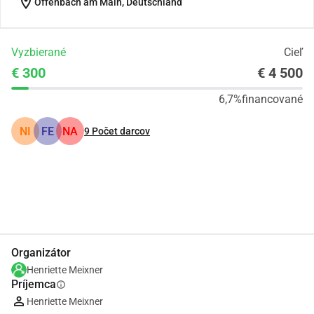
location_on
Offenbach am Main, Deutschland
Vyzbierané
Cieľ
€ 300
€ 4 500
6,7%
financované
NI
FE
NA
9
Počet darcov
Zdieľať
Darovať
Organizátor
Henriette Meixner
Príjemca
info
Henriette Meixner