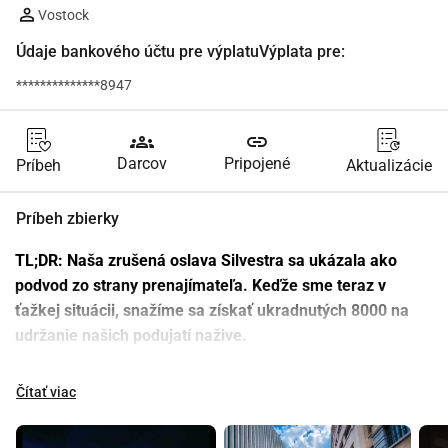
Vostock
Údaje bankového účtu pre výplatuVýplata pre:
**************8947
groups
link
Darcov
Pripojené
Príbeh
Aktualizácie
Príbeh zbierky
TL;DR: Naša zrušená oslava Silvestra sa ukázala ako 
podvod zo strany prenajímateľa. Keďže sme teraz v 
ťažkej situácii, snažíme sa získať ukradnutých 8000 na 
udržanie našich podujatí nažive.
_____________________________
8 hodín pred otvorením dverí bola naša oslava Silvestra v 
Čítať viac
BEB zrušená. To, čo sme považovali za tragický problém s 
povolením na poslednú chvíľu, sa ukázalo ako podvod.