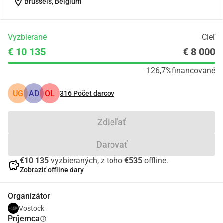
location_on
Brussels, Belgium
Vyzbierané
Cieľ
€ 10 135
€ 8 000
126,7%
financované
UG
AD
OL
316
Počet darcov
Zdieľať
Darovať
€10 135
vyzbieraných, z toho
€535
offline.
savings
Zobraziť offline dary
Organizátor
Vostock
Príjemca
info