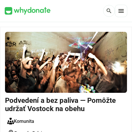
menu
search
Podvedení a bez paliva — Pomôžte
udržať Vostock na obehu
Komunita