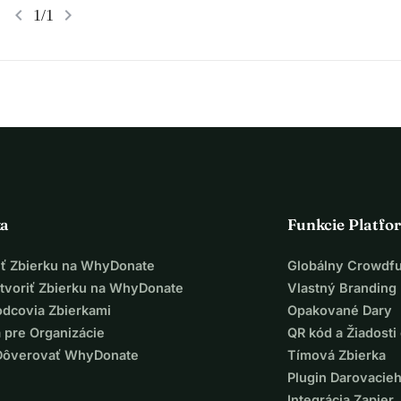
chevron_left
chevron_right
1/1
ka
Funkcie Platfo
iť Zbierku na WhyDonate
Globálny Crowdf
tvoriť Zbierku na WhyDonate
Vlastný Branding
odcovia Zbierkami
Opakované Dary
 pre Organizácie
QR kód a Žiadosti 
Dôverovať WhyDonate
Tímová Zbierka
Plugin Darovacie
Integrácia Zapier