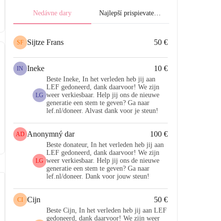
Nedávne dary
Najlepší prispievatelia.
Sijtze Frans
50 €
SF
Ineke
10 €
IN
Beste Ineke, In het verleden heb jij aan
LEF gedoneerd, dank daarvoor! We zijn
weer verkiesbaar. Help jij ons de nieuwe
LG
generatie een stem te geven? Ga naar
lef.nl/doneer. Alvast dank voor je steun!
Anonymný dar
100 €
AD
Beste donateur, In het verleden heb jij aan
LEF gedoneerd, dank daarvoor! We zijn
weer verkiesbaar. Help jij ons de nieuwe
LG
generatie een stem te geven? Ga naar
lef.nl/doneer. Dank voor jouw steun!
Cijn
50 €
CI
Beste Cijn, In het verleden heb jij aan LEF
gedoneerd, dank daarvoor! We zijn weer