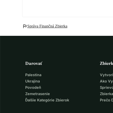
flag
Správa Finančná Zbierka
Darovať
Zbier
Palestína
Vytvor
Ukrajina
Ako Vy
Povodeň
Spriev
Zemetrasenie
Zbierka
Ďalšie Kategórie Zbierok
Prečo 