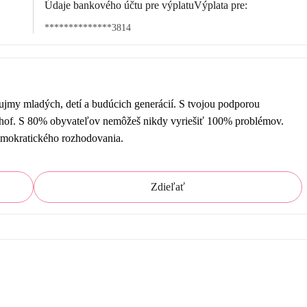
Údaje bankového účtu pre výplatuVýplata pre:
**************3814
áujmy mladých, detí a budúcich generácií. S tvojou podporou 
nhof. S 80% obyvateľov nemôžeš nikdy vyriešiť 100% problémov. 
demokratického rozhodovania.
Zdieľať