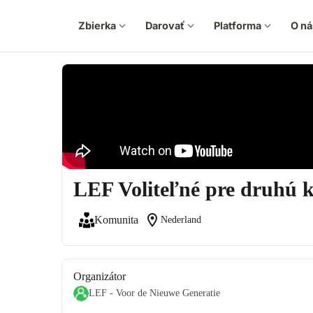
Zbierka
expand_more
Darovať
expand_more
Platforma
expand_more
O ná
LEF Voliteľné pre druhú
location_on
Komunita
Nederland
Organizátor
LEF - Voor de Nieuwe Generatie