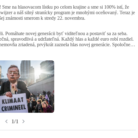
Sme na hlasovacom lístku po celom krajine a sme si 100% istí, že
wijzer a náš silný stranícky program je mnohými oceňovaný. Teraz je
ašej známosti smerom k stredy 22. novembra.
i. Pomáhate novej generácii byť viditeľnou a postaviť sa za seba.
čná, spravodlivá a udržateľná. Každý hlas a každé euro robí rozdiel.
emovňa zriadená, prvýkrát zaznela hlas novej generácie. Spoločne
chevron_left
chevron_right
1/1