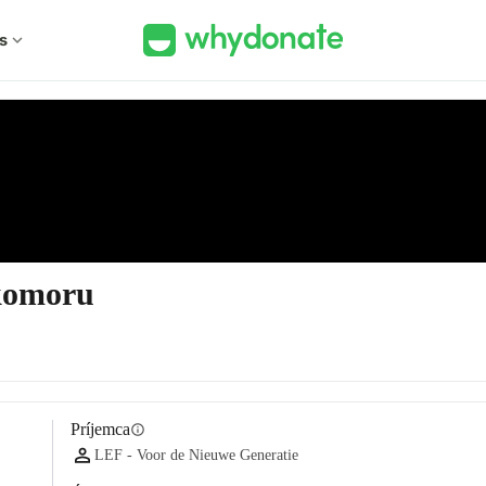
s
expand_more
 komoru
Príjemca
info
LEF - Voor de Nieuwe Generatie