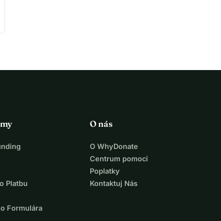
rmy
O nás
unding
O WhyDonate
Centrum pomoci
Poplatky
o Platbu
Kontaktuj Nás
ho Formulára