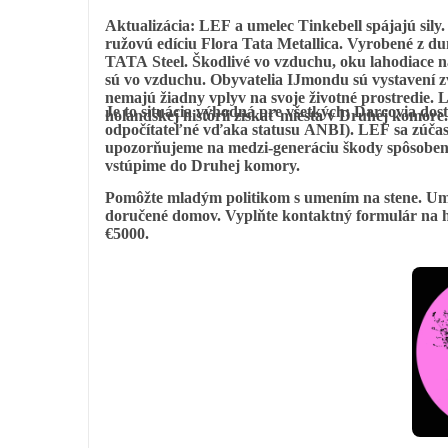
Aktualizácia: LEF a umelec Tinkebell spájajú sil
ružovú edíciu Flora Tata Metallica. Vyrobené z d
TATA Steel. Škodlivé vo vzduchu, oku lahodiace na
sú vo vzduchu. Obyvatelia IJmondu sú vystavení z
nemajú žiadny vplyv na svoje životné prostredie. 
Je to situácia výhodná pre všetkých: Darcovia dos
holandskej histórii získať miesta v Druhej komore.
odpočítateľné vďaka statusu ANBI). LEF sa zúčast
upozorňujeme na medzi-generáciu škody spôsoben
vstúpime do Druhej komory.
Pomôžte mladým politikom s umením na stene. Ume
doručené domov. Vyplňte kontaktný formulár na h
€5000.