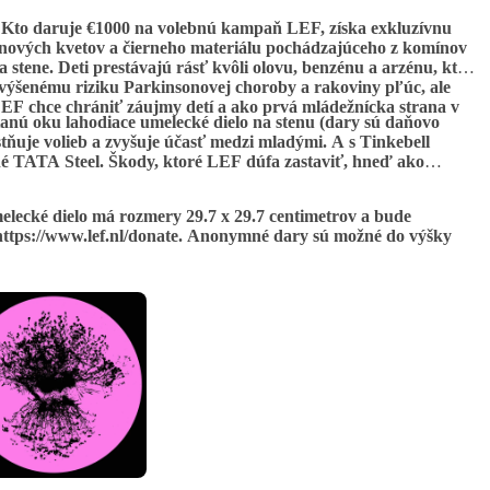
y. Kto daruje €1000 na volebnú kampaň LEF, získa exkluzívnu
unových kvetov a čierneho materiálu pochádzajúceho z komínov
 stene. Deti prestávajú rásť kvôli olovu, benzénu a arzénu, ktoré
výšenému riziku Parkinsonovej choroby a rakoviny pľúc, ale
LEF chce chrániť záujmy detí a ako prvá mládežnícka strana v
tanú oku lahodiace umelecké dielo na stenu (dary sú daňovo
ňuje volieb a zvyšuje účasť medzi mladými. A s Tinkebell
é TATA Steel. Škody, ktoré LEF dúfa zastaviť, hneď ako
lecké dielo má rozmery 29.7 x 29.7 centimetrov a bude
ttps://www.lef.nl/donate. Anonymné dary sú možné do výšky