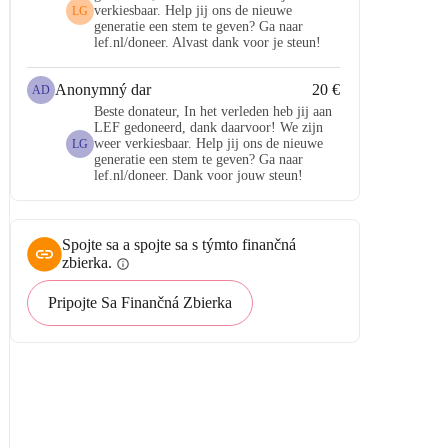
verkiesbaar. Help jij ons de nieuwe
LG
generatie een stem te geven? Ga naar
lef.nl/doneer. Alvast dank voor je steun!
Anonymný dar
20 €
AD
Beste donateur, In het verleden heb jij aan
LEF gedoneerd, dank daarvoor! We zijn
weer verkiesbaar. Help jij ons de nieuwe
LG
generatie een stem te geven? Ga naar
lef.nl/doneer. Dank voor jouw steun!
Spojte sa a spojte sa s týmto finančná
zbierka.
info
Pripojte Sa Finančná Zbierka