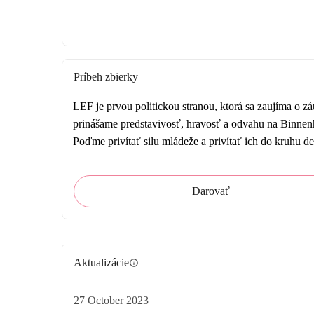
Príbeh zbierky
LEF je prvou politickou stranou, ktorá sa zaujíma o z
prinášame predstavivosť, hravosť a odvahu na Binne
Poďme privítať silu mládeže a privítať ich do kruhu 
Darovať
Aktualizácie
info
27 October 2023