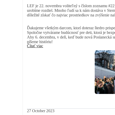
LEF je 22. novembra voliteľný s číslom zoznamu #22! 
urobíme rozdiel. Mnoho ľudí sa k nám dostáva v Stem
dôležité získať čo najviac prostriedkov na zvýšenie n
Ďakujeme všetkým darcom, ktorí doteraz štedro prispel
Spoločne vytvárame budúcnosť pre deti, ktorá je bezpe
Aby 6. decembra, v deň, keď bude nová Poslanecká sn
píšeme históriu!
Čítať viac
27 October 2023