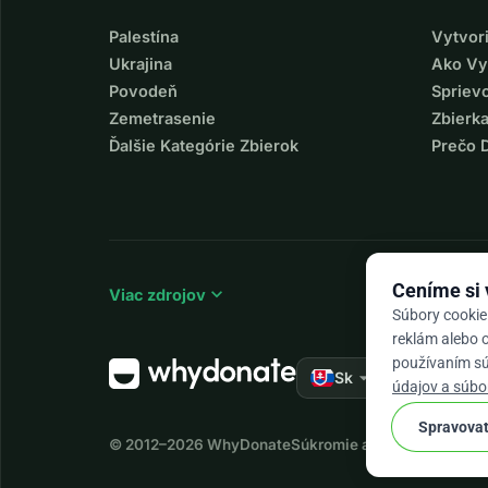
Palestína
Vytvor
Ukrajina
Ako Vy
Povodeň
Spriev
Zemetrasenie
Zbierka
Ďalšie Kategórie Zbierok
Prečo 
Ceníme si
expand_more
Viac zdrojov
Súbory cookie
reklám alebo o
používaním súb
arrow_drop_down
★★★★★
Sk
4,
údajov a súbo
Spravovať
© 2012–2026
WhyDonate
Súkromie a cookies
Obchod