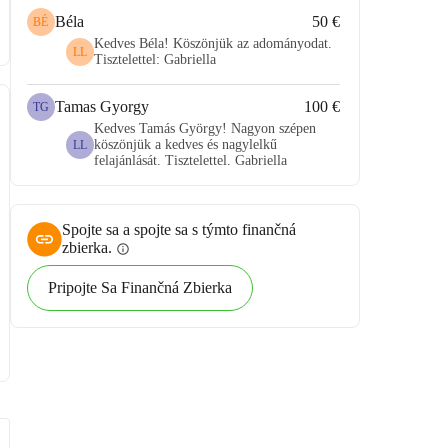
Béla
50 €
BÉ
Kedves Béla! Köszönjük az adományodat.
LL
Tisztelettel: Gabriella
Tamas Gyorgy
100 €
TG
Kedves Tamás György! Nagyon szépen
köszönjük a kedves és nagylelkű
LL
felajánlását. Tisztelettel. Gabriella
Spojte sa a spojte sa s týmto finančná
zbierka.
info
Pripojte Sa Finančná Zbierka