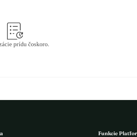
ne vyčerpaná a na vedenie nových konaní, právnych konaní, odborníkov 
nčné rezervy. V prípade úspešných konaní, mnohí z nás už nemajú 
ti. Chceme spustiť zbierku a prosíme vás, aby ste v rámci svojich 
í. Možnosť uzdravenia detí unesených od ich matiek, občas aj od ich 
etí, pretože ich trauma nie je okamžitá, ale trvá celý život, a čím 
a na uzdravenie. S vďakou:
zácie prídu čoskoro.
ka
Funkcie Platfo