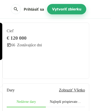
search
Prihlásiť sa
Vytvoriť zbierku
Cieľ
€ 120 000
66
Zostávajúce dni
Zdieľať
Darovať
Dary
Zobraziť Všetko
Nedávne dary
Najlepší prispievatelia.