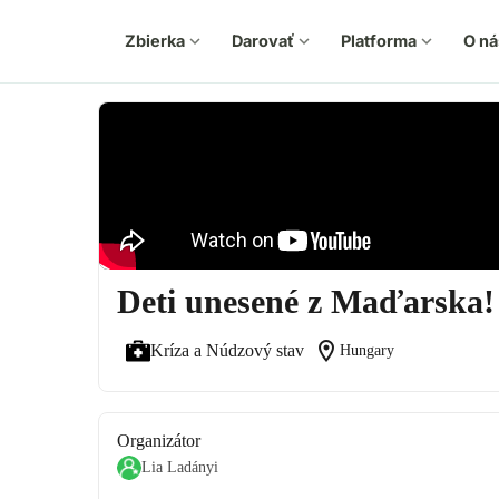
Zbierka
expand_more
Darovať
expand_more
Platforma
expand_more
O ná
Deti unesené z Maďarska!
location_on
Kríza a Núdzový stav
Hungary
Organizátor
Lia Ladányi