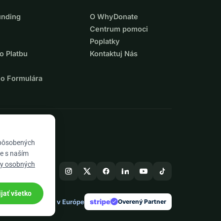
unding
O WhyDonate
Centrum pomoci
Poplatky
o Platbu
Kontaktuj Nás
ho Formulára
spôsobených
te s naším
ny osobných
ijať všetko
stripe
Vyrobené v Európe
★
Overený Partner
check