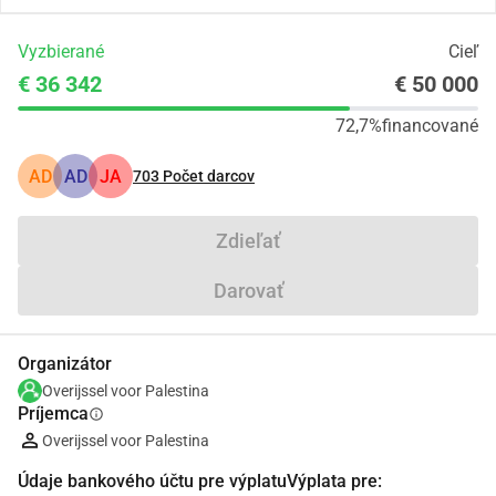
Vyzbierané
Cieľ
€ 36 342
€ 50 000
72,7%
financované
AD
AD
JA
703
Počet darcov
Zdieľať
Darovať
Organizátor
Overijssel voor Palestina
Príjemca
info
Overijssel voor Palestina
Údaje bankového účtu pre výplatuVýplata pre: