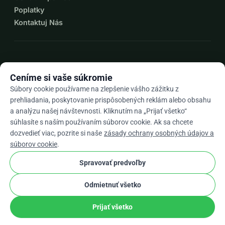
Poplatky
Kontaktuj Nás
expand_more
Viac zdrojov
Ceníme si vaše súkromie
Súbory cookie používame na zlepšenie vášho zážitku z
prehliadania, poskytovanie prispôsobených reklám alebo obsahu
a analýzu našej návštevnosti. Kliknutím na „Prijať všetko“
arrow_drop_down
Sk
súhlasíte s naším používaním súborov cookie. Ak sa chcete
dozvedieť viac, pozrite si naše
zásady ochrany osobných údajov a
★★★★★
4,9 / 5 na základe 500+ recenzií
súborov cookie
.
Spravovať predvoľby
© 2012–2026
WhyDonate
Súkromie a cookies
Odmietnuť všetko
cookie
Obchodné podmienky
Nastavenia súborov cookie.
stripe
Vyrobené v Európe
★
Overený Partner
check
Prijať všetko
Zdieľať
Darovať