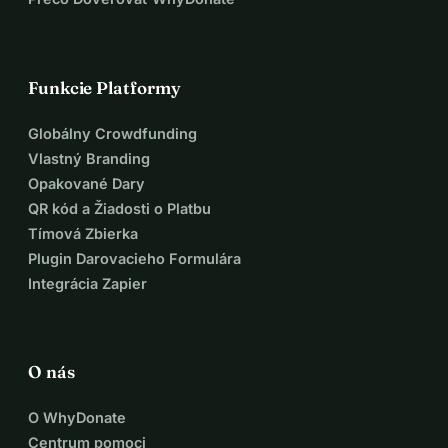
✈️ Lety do Káhiry
🏨 Základné, ale bezpečné ubytovanie
🚌 Miestna doprava a strava
⚕️ Zdieľaná logistická a zdravotná podpora
Funkcie Platformy
Každý príspevok pomáha — či už ide o 10 € alebo 100 €.
Globálny Crowdfunding
Spoločne robíme túto delegáciu možnou.
Vlastný Branding
Spoločne ukazujeme, že Holandsko stojí za 
Opakované Dary
spravodlivosťou.
QR kód a Žiadosti o Platbu
Tímová Zbierka
📢 Pridajte sa k hnutiu. Podporte pochod. Podporujte ľudí.
Plugin Darovacieho Formulára
Integrácia Zapier
O nás
O WhyDonate
Centrum pomoci