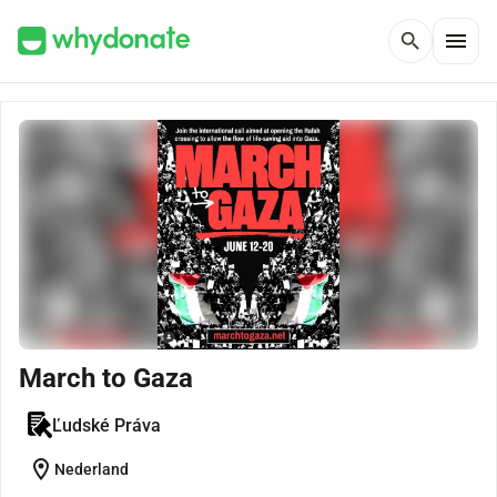
menu
search
March to Gaza
Ľudské Práva
location_on
Nederland