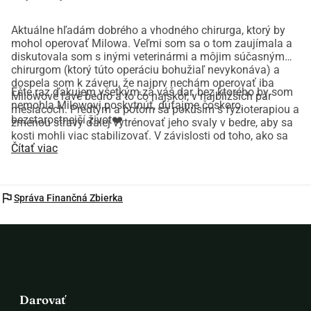
Aktuálne hľadám dobrého a vhodného chirurga, ktorý by
mohol operovať Milowa. Veľmi som sa o tom zaujímala a
diskutovala som s inými veterinármi a môjim súčasným
chirurgom (ktorý túto operáciu bohužiaľ nevykonáva) a
dospela som k záveru, že najprv nechám operovať iba
Ešte raz ďakujem všetkým za váš dar, bez ktorého by som
Milowové ľavé bedro a to čo najskôr, v najbližších pár
nemohla Milowovi poskytnúť, dúfajme čoskoro,
mesiacoch. Predtým a potom sa pokúsim s fyzioterapiou a
bezstarostnejší život❤️
zmenou stravy ďalej vytrénovať jeho svaly v bedre, aby sa
kosti mohli viac stabilizovať. V závislosti od toho, ako sa
Čítať viac
bude dariť jeho pravému bedru, v priebehu nasledujúcich 1-
2 rokov nechám operovať aj druhú stranu bedra. Do tej
doby bude potrebovať pravidelnú fyzioterapiu a
prispôsobený životný štýl.
flag
Správa Finančná Zbierka
Darovať