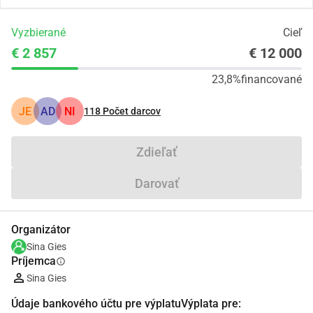
Vyzbierané
Cieľ
€ 2 857
€ 12 000
23,8%
financované
JE
AD
NI
118
Počet darcov
Zdieľať
Darovať
Organizátor
Sina Gies
Príjemca
info
Sina Gies
Údaje bankového účtu pre výplatuVýplata pre: