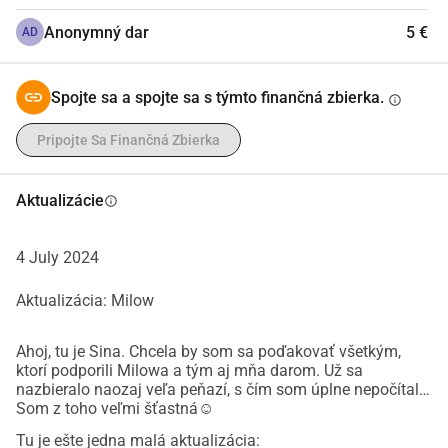
Anonymný dar
5 €
AD
Spojte sa a spojte sa s týmto finančná zbierka.
info
Pripojte Sa Finančná Zbierka
Aktualizácie
info
4 July 2024
Aktualizácia: Milow
Ahoj, tu je Sina. Chcela by som sa poďakovať všetkým,
ktorí podporili Milowa a tým aj mňa darom. Už sa
nazbieralo naozaj veľa peňazí, s čím som úplne nepočítala.
Som z toho veľmi šťastná☺️
Tu je ešte jedna malá aktualizácia: