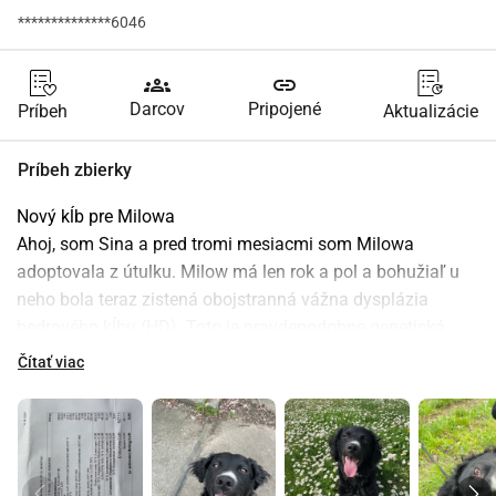
**************6046
groups
link
Darcov
Pripojené
Príbeh
Aktualizácie
Príbeh zbierky
Nový kĺb pre Milowa
Ahoj, som Sina a pred tromi mesiacmi som Milowa 
adoptovala z útulku. Milow má len rok a pol a bohužiaľ u 
neho bola teraz zistená obojstranná vážna dysplázia 
bedrového kĺbu (HD). Toto je pravdepodobne genetická 
vrodená vada bedra, ktorá spôsobuje silné bolesti. Na ľavej 
Čítať viac
strane je kĺb tak zničený, že už sa tam vytvorila artróza. 
Pravá strana nevyzerá oveľa lepšie. Aby Milow nemal 
bolesti celý život a aby pravdepodobne nemohol naozaj 
dlho behať, potrebuje nový kĺb na oboch stranách. Náklady 
na obe strany sa pohybujú okolo 12000 , čo si bohužiaľ 