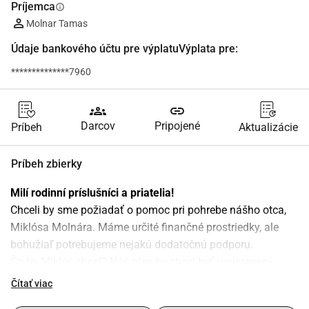
Príjemca
info
Molnar Tamas
Údaje bankového účtu pre výplatuVýplata pre:
**************7960
groups
link
Darcov
Pripojené
Príbeh
Aktualizácie
Príbeh zbierky
Milí rodinní príslušníci a priatelia!
Chceli by sme požiadať o pomoc pri pohrebe nášho otca, 
Miklósa Molnára. Máme určité finančné prostriedky, ale 
bohužiaľ potrebujeme nejakú dodatočnú podporu.
Čo by Miklós chcel? Náš otec by chcel byť umiestnený 
vedľa našej matky na cintoríne, aby mohli spolu odpočívať 
Čítať viac
v pokoji. Na to musíme presunúť našu matku na nové 