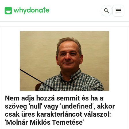
menu
search
Nem adja hozzá semmit és ha a
szöveg 'null' vagy 'undefined', akkor
csak üres karakterláncot válaszol:
'Molnár Miklós Temetése'