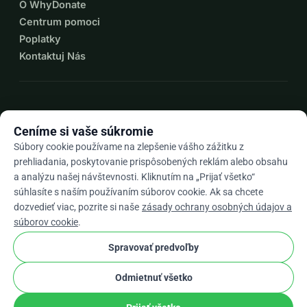
O WhyDonate
Centrum pomoci
Poplatky
Kontaktuj Nás
expand_more
Viac zdrojov
Ceníme si vaše súkromie
Súbory cookie používame na zlepšenie vášho zážitku z
prehliadania, poskytovanie prispôsobených reklám alebo obsahu
a analýzu našej návštevnosti. Kliknutím na „Prijať všetko“
arrow_drop_down
Sk
súhlasíte s naším používaním súborov cookie. Ak sa chcete
dozvedieť viac, pozrite si naše
zásady ochrany osobných údajov a
★★★★★
4,9 / 5 na základe 500+ recenzií
súborov cookie
.
Spravovať predvoľby
© 2012–2026
WhyDonate
Súkromie a cookies
Odmietnuť všetko
cookie
Obchodné podmienky
Nastavenia súborov cookie.
stripe
Vyrobené v Európe
★
Overený Partner
check