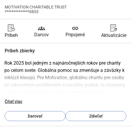
MOTIVATION CHARITABLE TRUST
**************0853
groups
link
Darcov
Pripojené
Príbeh
Aktualizácie
Príbeh zbierky
Rok 2025 bol jedným z najnáročnejších rokov pre charity 
po celom svete. Globálna pomoc sa zmenšuje a záväzky k 
inklúzii klesajú. Pre Motivation, globálnu charitu pre osoby 
so zdravotným postihnutím a sociálny podnik, to znamená 
prudký pokles predaja vozíkov a medzinárodného 
financovania zdroje, ktoré sú nevyhnutné na udržanie celej 
Čítať viac
organizácie.
Bez okamžitej podpory sú životne dôležité programy v Keni, 
Darovať
Zdieľať
Ugande a Malawi ohrozené. Preto spúšťame
 naliehavú 
výzvu: potrebujeme vyzbierať 150 000 £, aby sme 