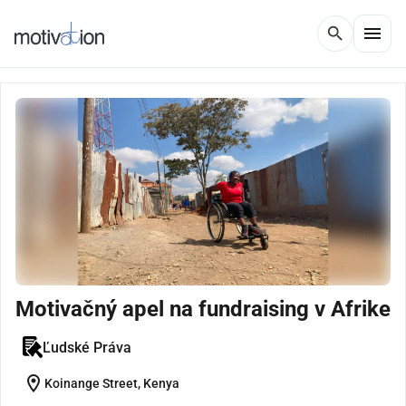
menu
search
Motivačný apel na fundraising v Afrike
Ľudské Práva
location_on
Koinange Street, Kenya