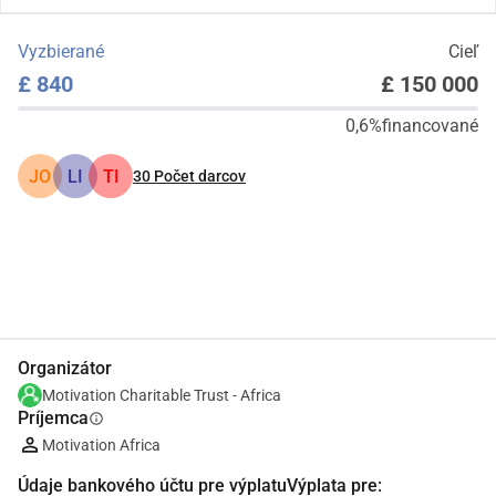
Vyzbierané
Cieľ
£ 840
£ 150 000
0,6%
financované
JO
LI
TI
30
Počet darcov
Zdieľať
Darovať
Organizátor
Motivation Charitable Trust - Africa
Príjemca
info
Motivation Africa
Údaje bankového účtu pre výplatuVýplata pre: