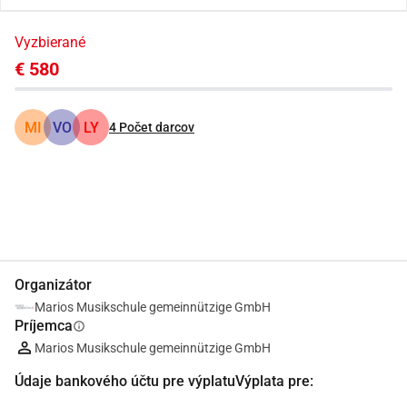
Vyzbierané
€ 580
MI
VO
LY
4
Počet darcov
Zdieľať
Darovať
Organizátor
Marios Musikschule gemeinnützige GmbH
Príjemca
info
Marios Musikschule gemeinnützige GmbH
Údaje bankového účtu pre výplatuVýplata pre: