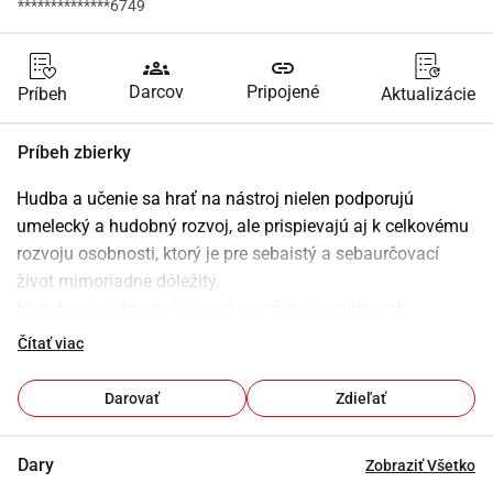
**************6749
groups
link
Darcov
Pripojené
Príbeh
Aktualizácie
Príbeh zbierky
Hudba a učenie sa hrať na nástroj nielen podporujú 
umelecký a hudobný rozvoj, ale prispievajú aj k celkovému 
rozvoju osobnosti, ktorý je pre sebaistý a sebaurčovací 
život mimoriadne dôležitý.
Hudobná výučba môže mať množstvo pozitívnych 
dopadov na vývoj detí a mladistvých. Tu sú niektoré z 
Čítať viac
najdôležitejších výhod:
1. 
Podpora vlastnej iniciatívy:
 Učenie sa hrať na nástroj si 
Darovať
Zdieľať
vyžaduje angažovanosť a vlastnú iniciatívu. Deti a 
mladiství sa učia stanoviť si ciele, pravidelne cvičiť a 
Dary
Zobraziť Všetko
samostatne riešiť problémy. To prispieva k rozvoju 