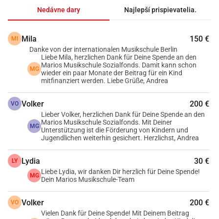
zodpovednosti a disciplíny.
Nedávne dary
Najlepší prispievatelia.
2. 
Rozvoj ochoty pracovať:
 Hudba často vyžaduje tvrdú 
prácu a vytrvalosť na zlepšenie zručností a dosiahnutie 
Mila
150 €
MI
pokroku. Výzvy pri učení sa hrať na nástroj podporujú 
Danke von der internationalen Musikschule Berlin
pozitívny prístup k práci a ochotu usilovať sa o dosiahnutie 
Liebe Mila, herzlichen Dank für Deine Spende an den
cieľov.
Marios Musikschule Sozialfonds. Damit kann schon
MG
wieder ein paar Monate der Beitrag für ein Kind
3. 
Podpora vytrvalosti:
 Hudobná výučba si vyžaduje 
mitfinanziert werden. Liebe Grüße, Andrea
pravidelné cvičenie počas dlhšieho obdobia. To pomáha 
rozvíjať vytrvalosť a odolnosť, čo je užitočné aj v iných 
Volker
200 €
VO
oblastiach života.
Lieber Volker, herzlichen Dank für Deine Spende an den
Marios Musikschule Sozialfonds. Mit Deiner
4. 
Zvýšenie schopnosti sústrediť sa:
 Hranie na nástroj si 
MG
Unterstützung ist die Förderung von Kindern und
vyžaduje sústredenie a pozornosť na detaily ako noty, 
Jugendlichen weiterhin gesichert. Herzlichst, Andrea
rytmus a techniku. Tieto zručnosti môžu pozitívne 
Lydia
30 €
LY
ovplyvniť celkovú schopnosť sústrediť sa žiakov.
Liebe Lydia, wir danken Dir herzlich für Deine Spende!
5. 
Podpora sociálnych zručností:
 Hranie v skupinách, či už 
MG
Dein Marios Musikschule-Team
v kurzoch alebo v kapele, podporuje sociálne zručnosti ako 
tímovú prácu, komunikáciu a pochopenie významu 
Volker
200 €
VO
individuálnych príspevkov k celkovému výsledku.
Vielen Dank für Deine Spende! Mit Deinem Beitrag