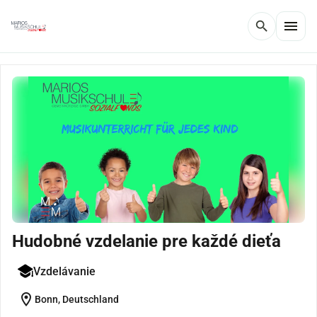
menu
search
Hudobné vzdelanie pre každé dieťa
Vzdelávanie
location_on
Bonn, Deutschland