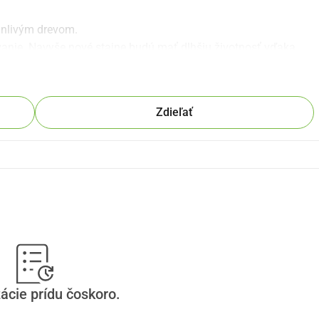
anlivým drevom.
vanie. Navyše nové stajne budú mať dlhšiu životnosť vďaka 
akokoľvek ambiciózne to môže znieť, my sa o to postaráme.
 môcť bezpečne a čisto pobývať.
Zdieľať
ácie prídu čoskoro.