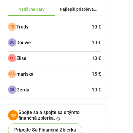
Nedávne dary
Najlepší prispievatelia.
Trudy
10 €
TR
Douwe
10 €
DO
Elise
10 €
EL
mariska
15 €
MA
Gerda
10 €
GE
Spojte sa a spojte sa s týmto
finančná zbierka.
info
Pripojte Sa Finančná Zbierka