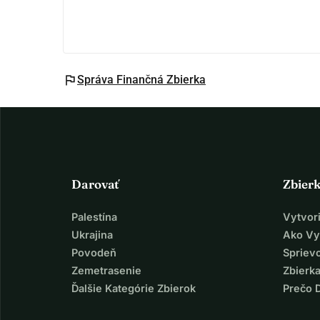
flag
Správa Finančná Zbierka
Darovať
Zbier
Palestína
Vytvor
Ukrajina
Ako Vy
Povodeň
Spriev
Zemetrasenie
Zbierka
Ďalšie Kategórie Zbierok
Prečo 