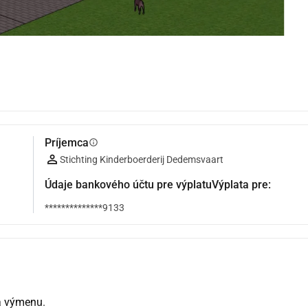
Príjemca
info
Stichting Kinderboerderij Dedemsvaart
Údaje bankového účtu pre výplatuVýplata pre:
**************9133
na výmenu.