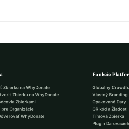
ka
Funkcie Platfo
iť Zbierku na WhyDonate
Globálny Crowdf
tvoriť Zbierku na WhyDonate
Vlastný Branding
odcovia Zbierkami
Opakované Dary
 pre Organizácie
QR kód a Žiadosti 
Dôverovať WhyDonate
Tímová Zbierka
Plugin Darovacie