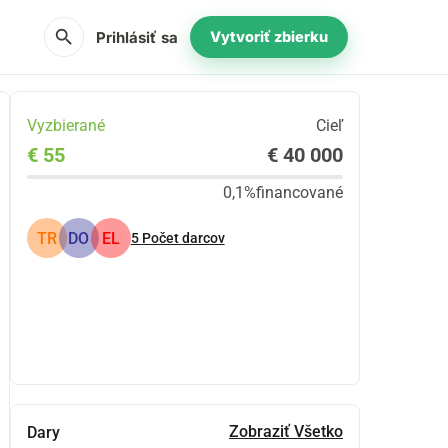
search
Prihlásiť sa
Vytvoriť zbierku
Vyzbierané
Cieľ
€ 55
€ 40 000
0,1%
financované
TR
DO
EL
5
Počet darcov
Zdieľať
Darovať
Zobraziť Všetko
Dary