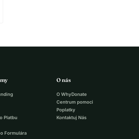
rmy
O nás
unding
O WhyDonate
Centrum pomoci
Poplatky
o Platbu
Kontaktuj Nás
ho Formulára