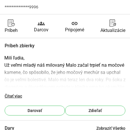
**************9996
groups
link
Darcov
Pripojené
Príbeh
Aktualizácie
Príbeh zbierky
Milí ľudia,
Už veľmi mladý náš milovaný Malo začal trpieť na močové 
kamene, čo spôsobilo, že jeho močový mechúr sa upchal 
čo je veľmi bolestivé. Malo má teraz len dva roky. Po šoku z 
diagnózy a štvordňovom pobyte v klinike sme ho okamžite 
prepli na špeciálnu diétu, aby sme ho udržali zdravého. Po 
Čítať viac
nejakom čase sa opäť upchal a musel byť znova 
hospitalizovaný. Je pravdepodobné, že sa vytvorila jazvové 
Darovať
Zdieľať
tkanivo z predchádzajúcej katetrizácie v poslednej časti 
jeho penisu, čo spôsobilo druhé upchatie a zvýšilo 
Dary
Zobraziť Všetko