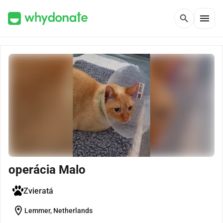
menu
search
operácia Malo
Zvieratá
location_on
Lemmer, Netherlands