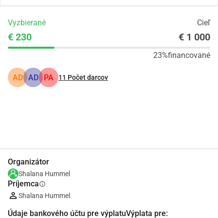
Vyzbierané
Cieľ
€ 230
€ 1 000
23%
financované
AD
AD
PA
11
Počet darcov
Zdieľať
Darovať
Organizátor
Shalana Hummel
Príjemca
info
Shalana Hummel
Údaje bankového účtu pre výplatuVýplata pre: