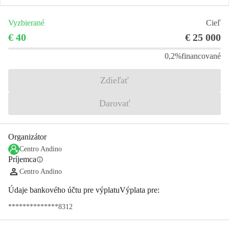
Vyzbierané
Cieľ
€ 40
€ 25 000
0,2%
financované
Zdieľať
Darovať
Organizátor
Centro Andino
Príjemca
info
Centro Andino
Údaje bankového účtu pre výplatuVýplata pre:
**************8312