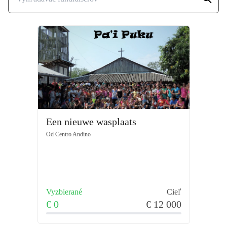
ktoré im umožňujú zabezpečiť si vlastnú 
obživu. Podporte nás, aby sme im mohli 
naďalej pomáhať!
Viac informácií o našej neziskovej 
organizácii, jej činnosti a projektoch, 
vrátane Pa 'i Puku, nájdete na našej 
webovej stránke 
www.centroandino.be
.
Een nieuwe wasplaats
Od
Centro Andino
Vyzbierané
Cieľ
€ 0
€ 12 000