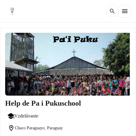
menu
search
Help de Pa i Pukuschool
Vzdelávanie
location_on
Chaco Paraguayo, Paraguay