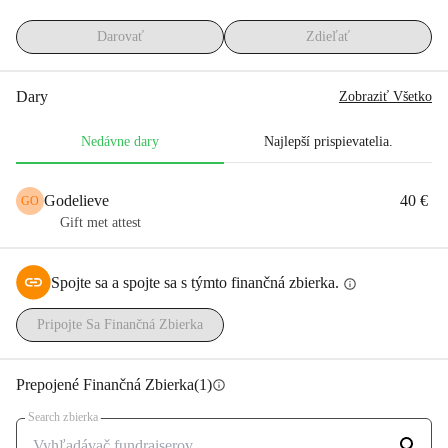
elektrotechniku, počítačové kurzy, strih a 
Darovať
Zdieľať
šitie, kaderníctvo, ... Žiaci zostávajú od 
Dary
Zobraziť Všetko
februára do novembra nepretržite na 
internáte. Oddych je samozrejme tiež 
Nedávne dary
Najlepší prispievatelia.
zabezpečený: napríklad hodiny tanca a 
Godelieve
40 €
GO
hudby.
Gift met attest
Škola neustále realizuje projekty na 
Spojte sa a spojte sa s týmto finančná zbierka.
info
zlepšenie životných podmienok a ponúka 
Pripojte Sa Finančná Zbierka
ďalšie vzdelávanie. Momentálne zbierame 
peniaze na obnovu syrovárne. Vyrábať 
Prepojené Finančná Zbierka
(1)
info
vlastný syr a predávať ho prináša peniaze, 
Search zbierka