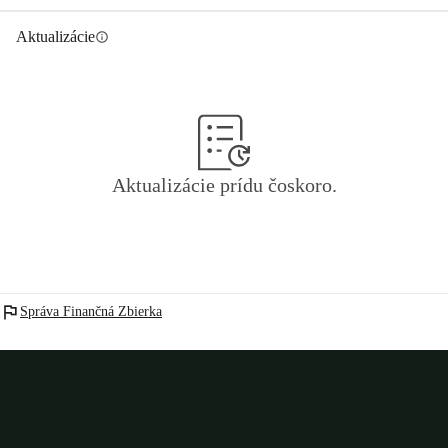
Aktualizácie
info
Aktualizácie prídu čoskoro.
flag
Správa Finančná Zbierka