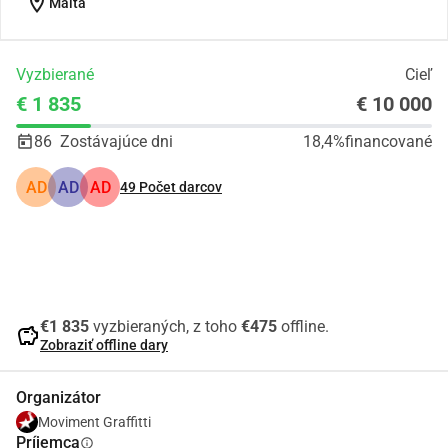
location_on
Malta
Vyzbierané
Cieľ
€ 1 835
€ 10 000
86
Zostávajúce dni
18,4%
financované
AD
AD
AD
49
Počet darcov
Zdieľať
Darovať
€1 835
vyzbieraných, z toho
€475
offline.
savings
Zobraziť offline dary
Organizátor
Moviment Graffitti
Príjemca
info