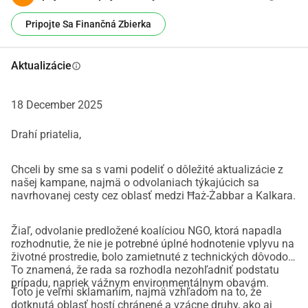
nezákonnému odpadovaniu a vandalizmu, táto oblasť 
Pripojte Sa Finančná Zbierka
naďalej kvitne zeleňou, divokou zverou a chodcami, ktorí 
hľadajú pokoj. S trochou základnej starostlivosti by sa 
mohla táto trasa premeniť na obľúbený chodník pre okolitú 
Aktualizácie
info
komunitu. 
Dôrazne zdôrazňujeme, že namiesto výstavby destruktívnej 
18 December 2025
cesty by mali úrady investovať do ochrany a obnovy trasy 
ako prírodného a kultúrneho chodníka niečo, čo by zlepšilo 
Drahí priatelia,
zdravie, životné prostredie a kvalitu života tisícov 
obyvateľov a návštevníkov.
Chceli by sme sa s vami podeliť o dôležité aktualizácie z
našej kampane, najmä o odvolaniach týkajúcich sa
Sledujte nás na
 Facebook
, aby ste zostali informovaní o 
navrhovanej cesty cez oblasť medzi Ħaż-Żabbar a Kalkara.
tejto kampani.
___________________________________________________________
Žiaľ, odvolanie predložené koalíciou NGO, ktorá napadla
____________________________________________________
rozhodnutie, že nie je potrebné úplné hodnotenie vplyvu na
SK
životné prostredie, bolo zamietnuté z technických dôvodov.
To znamená, že rada sa rozhodla nezohľadniť podstatu
prípadu, napriek vážnym environmentálnym obavám.
Toto je veľmi sklamaním, najmä vzhľadom na to, že
dotknutá oblasť hostí chránené a vzácne druhy, ako aj