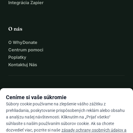
Integrácia Zapier
O nás
O WhyDonate
Centrum pomoci
Poplatky
Kontaktuj Nás
expand_more
Viac zdrojov
Ceníme si vaše súkromie
Súbory cookie používame na zlepšenie vášho zážitku z
prehliadania, poskytovanie prispôsobených reklám alebo obsahu
a analýzu našej návštevnosti. Kliknutím na „Prijať všetko“
arrow_drop_down
Sk
súhlasíte s naším používaním súborov cookie. Ak sa chcete
dozvedieť viac, pozrite si naše
zásady ochrany osobných údajov a
★★★★★
4,9 / 5 na základe 500+ recenzií