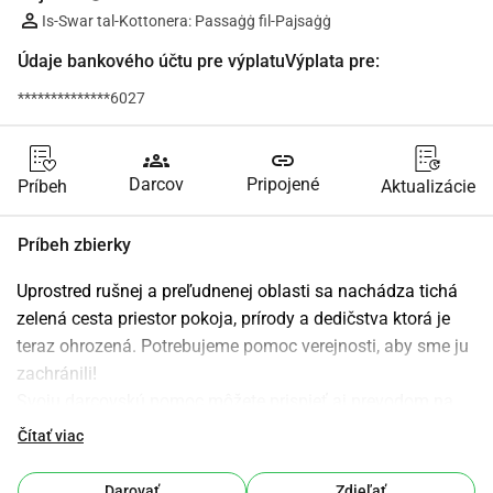
Is-Swar tal-Kottonera: Passaġġ fil-Pajsaġġ
Údaje bankového účtu pre výplatuVýplata pre:
**************6027
groups
link
Darcov
Pripojené
Príbeh
Aktualizácie
Príbeh zbierky
Uprostred rušnej a preľudnenej oblasti sa nachádza tichá 
zelená cesta priestor pokoja, prírody a dedičstva ktorá je 
teraz ohrozená. Potrebujeme pomoc verejnosti, aby sme ju 
zachránili!
Svoju darcovskú pomoc môžete prispieť aj prevodom na 
tento účet (uvedenie 'žabbar road' do popisu):
Čítať viac
BOV
Názov: Moviment Graffitti
Darovať
Zdieľať