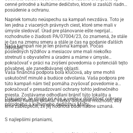
cenné prírodné a kultúrne dedičstvo, ktoré si zaslúži riadne
posúdenie a ochranu.
Napriek tomuto neúspechu sa kampaň nevzdáva. Toto je
len jedna z viacerých právnych ciest, ktoré sme mali v
úmysle sledovať. Úrad pre plánovanie ešte neprijal
rozhodnutie o žiadosti PA/07004/23, čo znamená, že stále
je čas na zmenu smeru a stále je čas na podanie ďalších
Naša kampaň nie je len právna kampaň. Počas
odvolaní.
posledných týždňov a mesiacov sme mali niekoľko
stretnutí s obyvateľmi a úradmi a máme v úmysle
pokračovať v práci na zvýšení povedomia o potenciáli tejto
pôvabnej, ale zanedbávanej oblasti.
Vaša finančná podpora bola kľúčová, aby sme mohli
uskutočniť minulé a budúce odvolania. Vaša podpora pre
túto kampaň nám tiež pomáha zvyšovať povedomie a
pokračovať v presadzovaní ochrany tohto jedinečného
miesta. Zostávame odhodlaní brániť túto lokalitu a
Ďakujeme, že stojíte pri nás a veríte v dôležitosť ochrany
budeme naďalej skúmať všetky dostupné možnosti, aby
prírodného a kultúrneho dedičstva Malty.
sme zabezpečili, že jej hodnota bude riadne uznaná.
S najlepšími prianiami,