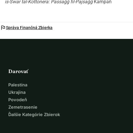
is-Swar tal-Kottonera: Passaġġ fil-Pajsaġġ
Kampaň
flag
Správa Finančná Zbierka
Darovať
Palestína
Ukrajina
Povodeň
Zemetrasenie
Ďalšie Kategórie Zbierok