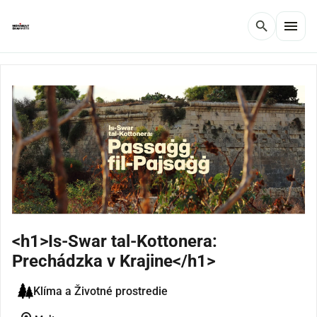
menu
search
<h1>Is-Swar tal-Kottonera:
Prechádzka v Krajine</h1>
Klíma a Životné prostredie