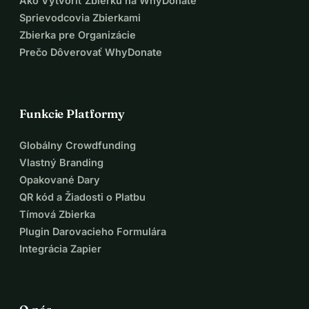
Ako Vytvoriť Zbierku na WhyDonate
Sprievodcovia Zbierkami
Zbierka pre Organizácie
Prečo Dôverovať WhyDonate
Funkcie Platformy
Globálny Crowdfunding
Vlastný Branding
Opakované Dary
QR kód a Žiadosti o Platbu
Tímová Zbierka
Plugin Darovacieho Formulára
Integrácia Zapier