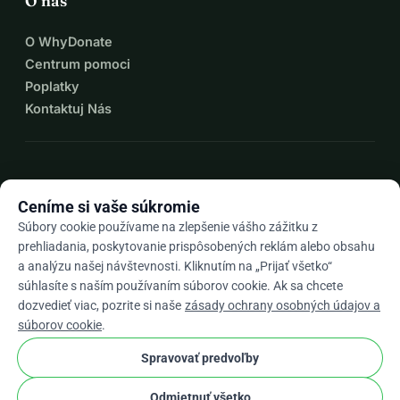
O nás
O WhyDonate
Centrum pomoci
Poplatky
Kontaktuj Nás
expand_more
Viac zdrojov
Ceníme si vaše súkromie
Súbory cookie používame na zlepšenie vášho zážitku z
prehliadania, poskytovanie prispôsobených reklám alebo obsahu
a analýzu našej návštevnosti. Kliknutím na „Prijať všetko“
arrow_drop_down
Sk
súhlasíte s naším používaním súborov cookie. Ak sa chcete
dozvedieť viac, pozrite si naše
zásady ochrany osobných údajov a
★★★★★
4,9 / 5 na základe 500+ recenzií
súborov cookie
.
Spravovať predvoľby
© 2012–2026
WhyDonate
Súkromie a cookies
Odmietnuť všetko