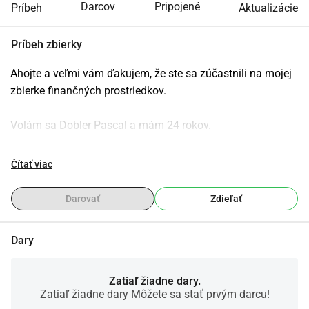
Darcov
Pripojené
Príbeh
Aktualizácie
Príbeh zbierky
Ahojte a veľmi vám ďakujem, že ste sa zúčastnili na mojej 
zbierke finančných prostriedkov.
Volám sa Dobler Pascal a mám 24 rokov.
Pôvodne som nemal v pláne hľadať pomoc týmto 
Čítať viac
spôsobom.
Avšak môj počítač bohužiaľ po 10 rokoch ukončil svoju 
Darovať
Zdieľať
činnosť.
Dary
Teraz je pre mňa nevyhnutná vaša podpora, aby som si 
mohol kúpiť nový počítač.
Zatiaľ žiadne dary.
Zatiaľ žiadne dary Môžete sa stať prvým darcu!
Prečo je to tak dôležité?