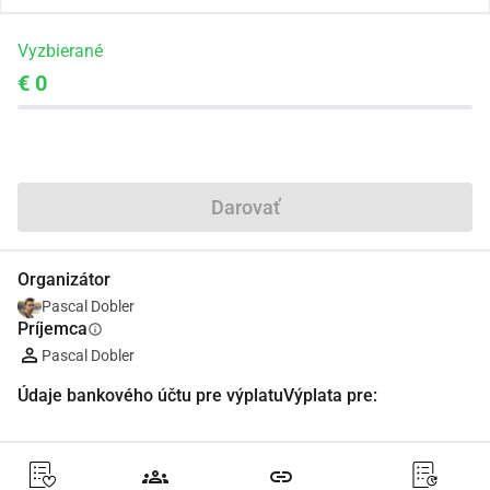
Vyzbierané
€ 0
Zdieľať
Darovať
Organizátor
Pascal Dobler
Príjemca
info
Pascal Dobler
Údaje bankového účtu pre výplatuVýplata pre:
groups
link