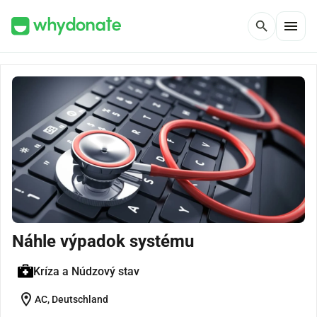
menu
search
Náhle výpadok systému
Kríza a Núdzový stav
location_on
AC, Deutschland