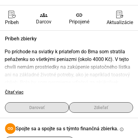
groups
link
Darcov
Pripojené
Príbeh
Aktualizácie
Príbeh zbierky
Po príchode na sviatky k priateľom do Brna som stratila 
peňaženku so všetkými peniazmi (okolo 4000 Kč). V tejto 
chvíli nemám prostriedky na zakúpenie spiatočného lístka 
ani na základné životné potreby, ako je napríklad toastový 
chlieb. Bola by som nesmierne vďačná za akúkoľvek 
pomoc, ktorá mi umožní prežiť do 15., kedy dostanem 
Čítať viac
výplatu.
Darovať
Zdieľať
After arriving for the holidays to visit friends in Brno, I lost 
my wallet along with all my money (around 4000 Kč). At 
the moment, I have no means to buy a return ticket or even 
Spojte sa a spojte sa s týmto finančná zbierka.
info
basic necessities like bread. I would be extremely grateful 