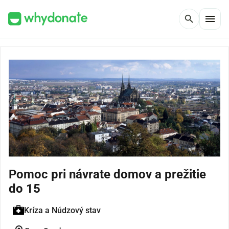
menu
search
Pomoc pri návrate domov a prežitie
do 15
Kríza a Núdzový stav