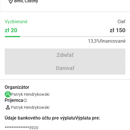
location_on
Brno, Czechy
Vyzbierané
Cieľ
zł 20
zł 150
13,3%
financované
Zdieľať
Darovať
Organizátor
Patryk Hendrykowski
Príjemca
info
Patryk Hendrykowski
Údaje bankového účtu pre výplatuVýplata pre:
**************5920