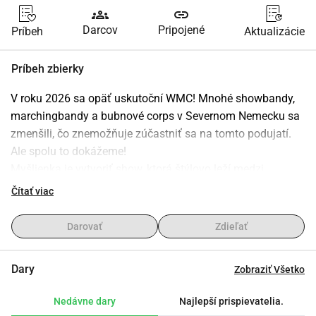
groups
link
Darcov
Pripojené
Príbeh
Aktualizácie
Príbeh zbierky
V roku 2026 sa opäť uskutoční WMC! Mnohé showbandy, 
marchingbandy a bubnové corps v Severnom Nemecku sa 
zmenšili, čo znemožňuje zúčastniť sa na tomto podujatí. 
Ale spolu to dokážeme!
Myšlienka je vytvoriť show, ktorá štýlovo leží medzi 
holandskými showbandami a DCI Drumcorps. To znamená 
Čítať viac
obsadenie so saxofónmi, kovovými nástrojmi, bubnovou 
líniou a pitom. Bude to náročná práca, ale všetci si to 
Darovať
Zdieľať
užijeme. Začíname v novembri 2024 s play-
inmi/workshopy a potom budeme pravidelne cvičiť od 
Dary
Zobraziť Všetko
februára 2025.
Ak všetko pôjde podľa plánu, mohli by sme už v júli 2025 
Nedávne dary
Najlepší prispievatelia.
uskutočniť skúšobné vystúpenie v Rastede. Následne 