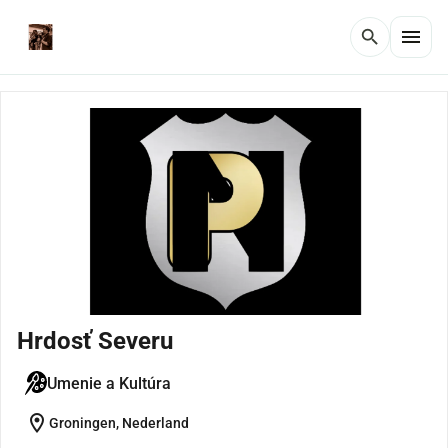
menu
search
Hrdosť Severu
Umenie a Kultúra
location_on
Groningen, Nederland