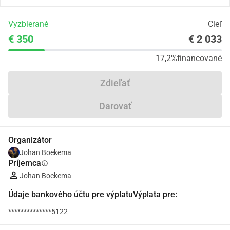
Vyzbierané
Cieľ
€ 350
€ 2 033
17,2%
financované
Zdieľať
Darovať
Organizátor
Johan Boekema
Príjemca
info
Johan Boekema
Údaje bankového účtu pre výplatuVýplata pre:
**************5122