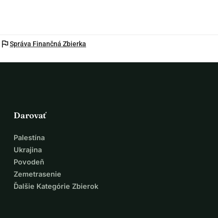
flag
Správa Finančná Zbierka
Darovať
Palestína
Ukrajina
Povodeň
Zemetrasenie
Ďalšie Kategórie Zbierok