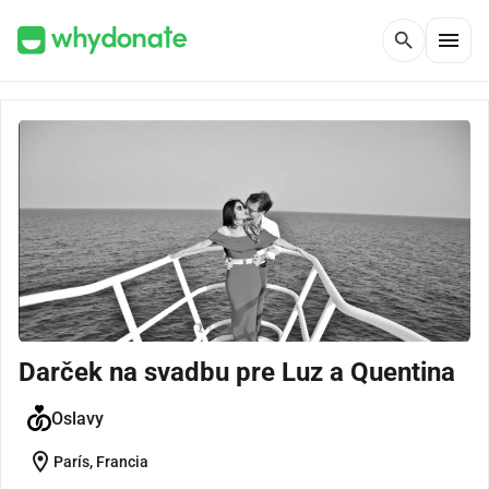
menu
search
Darček na svadbu pre Luz a Quentina
Oslavy
location_on
París, Francia