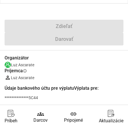
Zdieľať
Darovať
Organizátor
Luz Ascarate
Príjemca
info
Luz Ascarate
Údaje bankového účtu pre výplatuVýplata pre:
**************5C44
groups
link
Darcov
Pripojené
Príbeh
Aktualizácie