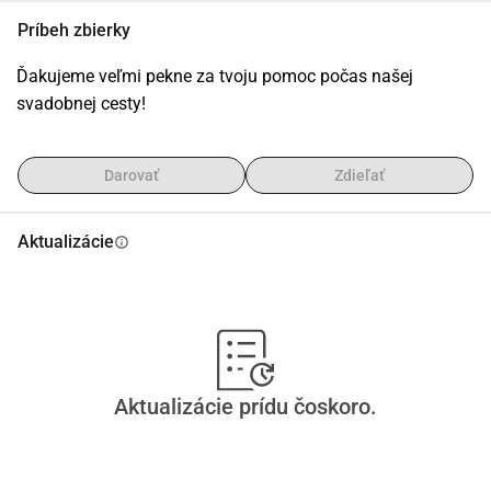
Príbeh zbierky
Ďakujeme veľmi pekne za tvoju pomoc počas našej 
svadobnej cesty!
Darovať
Zdieľať
Aktualizácie
info
Aktualizácie prídu čoskoro.