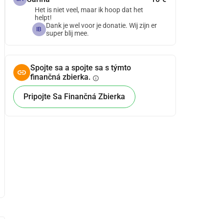
Het is niet veel, maar ik hoop dat het
helpt!
Dank je wel voor je donatie. Wij zijn er
IB
super blij mee.
Spojte sa a spojte sa s týmto
finančná zbierka.
info
Pripojte Sa Finančná Zbierka