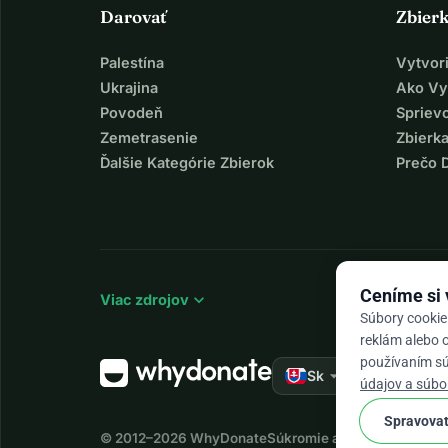
Darovať
Zbier
Palestína
Vytvor
Ukrajina
Ako Vy
Povodeň
Spriev
Zemetrasenie
Zbierka
Ďalšie Kategórie Zbierok
Prečo 
Ceníme si
expand_more
Viac zdrojov
Súbory cookie
reklám alebo o
používaním súb
arrow_drop_down
★★★★★
Sk
4,
údajov a súbo
Spravovať
© 2012–2026
WhyDonate
Súkromie a cookies
Obchod