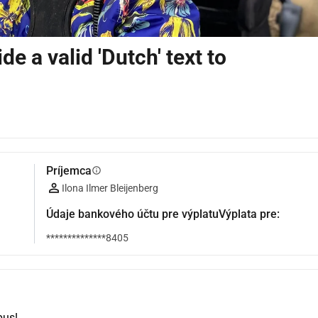
de a valid 'Dutch' text to
Príjemca
info
Ilona Ilmer Bleijenberg
Údaje bankového účtu pre výplatuVýplata pre:
**************8405
bus!