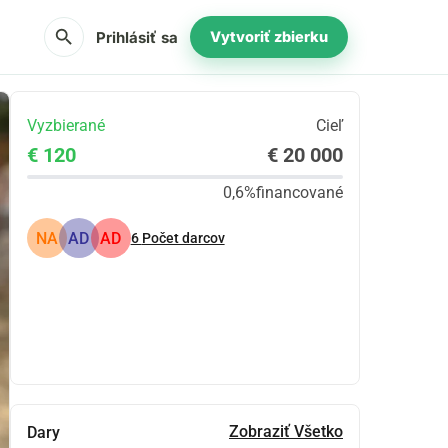
search
Prihlásiť sa
Vytvoriť zbierku
Vyzbierané
Cieľ
€ 120
€ 20 000
0,6%
financované
NA
AD
AD
6
Počet darcov
Zdieľať
Darovať
Zobraziť Všetko
Dary