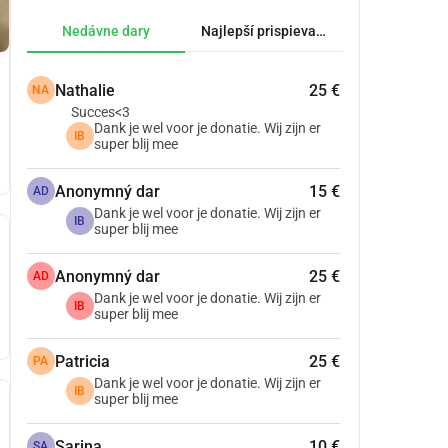
Nedávne dary
Najlepší prispievatelia.
Nathalie
25 €
NA
Succes<3
Dank je wel voor je donatie. Wij zijn er
IB
super blij mee
Anonymný dar
15 €
AD
Dank je wel voor je donatie. Wij zijn er
IB
super blij mee
Anonymný dar
25 €
AD
Dank je wel voor je donatie. Wij zijn er
IB
super blij mee
Patricia
25 €
PA
Dank je wel voor je donatie. Wij zijn er
IB
super blij mee
Sarina
10 €
SA