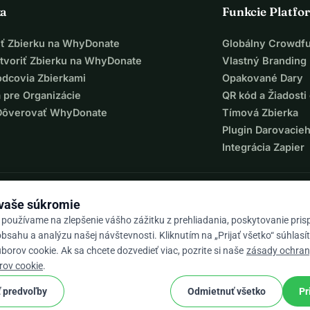
ka
Funkcie Platfo
iť Zbierku na WhyDonate
Globálny Crowdf
tvoriť Zbierku na WhyDonate
Vlastný Branding
odcovia Zbierkami
Opakované Dary
 pre Organizácie
QR kód a Žiadosti 
Dôverovať WhyDonate
Tímová Zbierka
Plugin Darovacie
Integrácia Zapier
 vaše súkromie
 používame na zlepšenie vášho zážitku z prehliadania, poskytovanie pri
bsahu a analýzu našej návštevnosti. Kliknutím na „Prijať všetko“ súhlasí
orov cookie. Ak sa chcete dozvedieť viac, pozrite si naše
zásady ochra
9 / 5 na základe 500+ recenzií
rov cookie
.
 predvoľby
Odmietnuť všetko
Pr
cookie
né podmienky
Nastavenia súborov cookie.