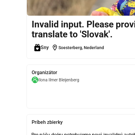
Invalid input. Please provi
translate to 'Slovak'.
location_on
Sny
Soesterberg, Nederland
Organizátor
Ilona Ilmer Bleijenberg
Príbeh zbierky
Pre nášu dcéru potrebujeme nový invalidný auto