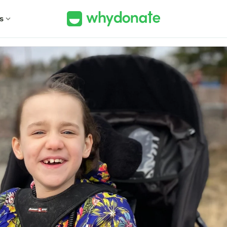
s
expand_more