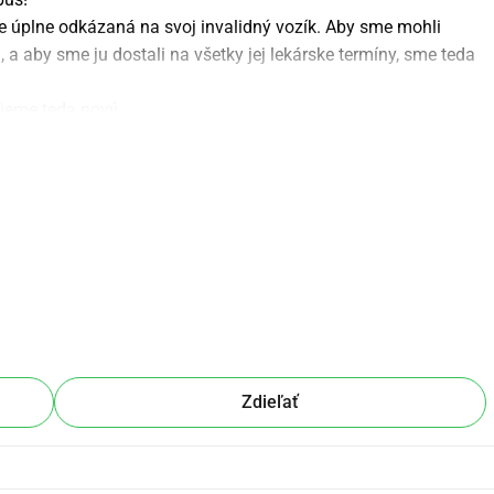
 úplne odkázaná na svoj invalidný vozík. Aby sme mohli 
 a aby sme ju dostali na všetky jej lekárske termíny, sme teda 
ujeme teda nový.
utobusom!
Zdieľať