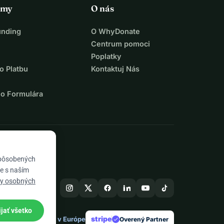
rmy
O nás
unding
O WhyDonate
Centrum pomoci
Poplatky
o Platbu
Kontaktuj Nás
ho Formulára
spôsobených
te s naším
ny osobných
ijať všetko
stripe
Vyrobené v Európe
★
Overený Partner
check