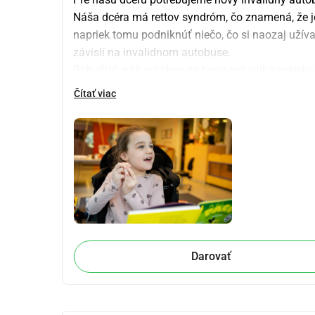
Náša dcéra má rettov syndróm, čo znamená, že je
napriek tomu podniknúť niečo, čo si naozaj užíva,
závislí na invalidnom autobuse. 
Bohužiaľ, náš autobus sa teraz pokazil a potreb
Bohužiaľ, obec pomáha len so zmenami, nie s a
Čítať viac
Darovať