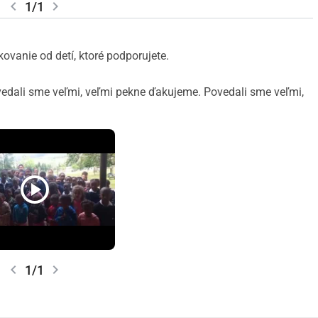
chevron_left
chevron_right
1/1
anie od detí, ktoré podporujete.
edali sme veľmi, veľmi pekne ďakujeme. Povedali sme veľmi,
play_circle
chevron_left
chevron_right
1/1