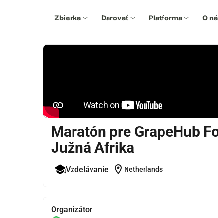
Zbierka
expand_more
Darovať
expand_more
Platforma
expand_more
O ná
Maratón pre GrapeHub Fo
Južná Afrika
location_on
Vzdelávanie
Netherlands
Organizátor