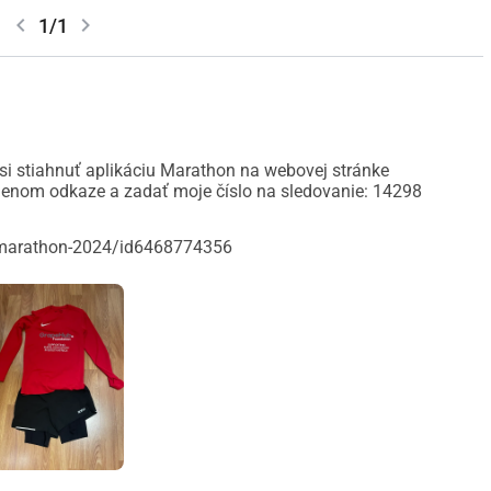
chevron_left
chevron_right
1/1
i stiahnuť aplikáciu Marathon na webovej stránke
enom odkaze a zadať moje číslo na sledovanie: 14298
-marathon-2024/id6468774356