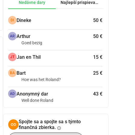
Nedávne dary
Najlepší prispievatelia.
Dineke
50 €
DI
Arthur
50 €
AR
Goed bezig
Jan en Thil
15 €
JT
Bart
25 €
BA
Hoe was het Roland?
Anonymný dar
43 €
AD
Well done Roland
Spojte sa a spojte sa s týmto
finančná zbierka.
info