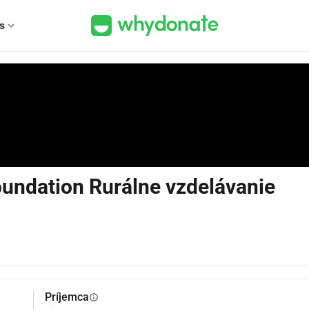
s
expand_more
undation Rurálne vzdelávanie
Príjemca
info