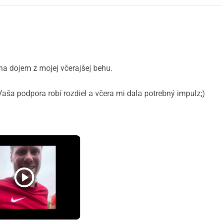
 na dojem z mojej včerajšej behu.
ša podpora robí rozdiel a včera mi dala potrebný impulz;)
play_circle