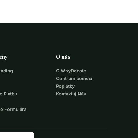
rmy
O nás
unding
O WhyDonate
Centrum pomoci
Poplatky
o Platbu
Kontaktuj Nás
ho Formulára