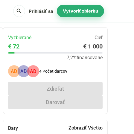
search
Prihlásiť sa
Vytvoriť zbierku
Vyzbierané
Cieľ
€ 72
€ 1 000
7,2%
financované
AD
AD
AD
4
Počet darcov
Zdieľať
Darovať
Zobraziť Všetko
Dary