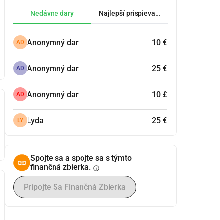
Nedávne dary
Najlepší prispievatelia.
Anonymný dar
10 €
AD
Anonymný dar
25 €
AD
Anonymný dar
10 £
AD
Lyda
25 €
LY
Spojte sa a spojte sa s týmto
finančná zbierka.
info
Pripojte Sa Finančná Zbierka