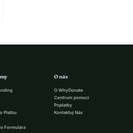
rmy
O nás
unding
O WhyDonate
Centrum pomoci
Poplatky
o Platbu
Kontaktuj Nás
ho Formulára