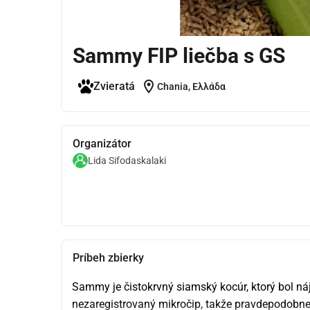
Sammy FIP liečba s GS
location_on
Zvieratá
Chania, Ελλάδα
Organizátor
Lida Sifodaskalaki
Príbeh zbierky
Sammy je čistokrvný siamský kocúr, ktorý bol náj
nezaregistrovaný mikročip, takže pravdepodobn