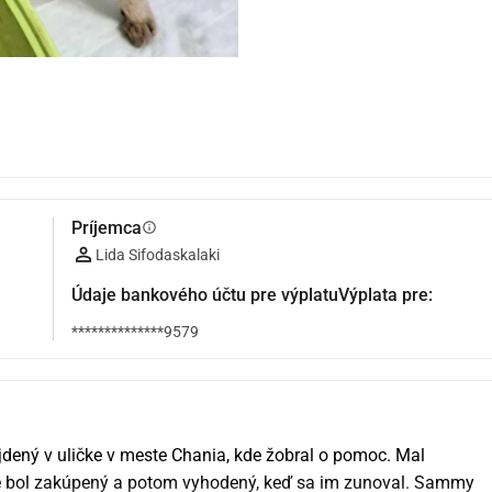
Príjemca
info
Lida Sifodaskalaki
Údaje bankového účtu pre výplatuVýplata pre:
**************9579
dený v uličke v meste Chania, kde žobral o pomoc. Mal 
e bol zakúpený a potom vyhodený, keď sa im zunoval. Sammy 