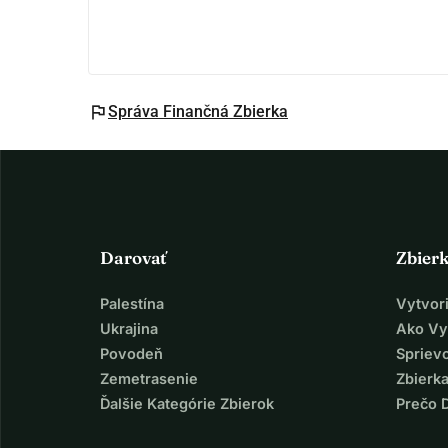
flag
Správa Finančná Zbierka
Darovať
Zbier
Palestína
Vytvor
Ukrajina
Ako Vy
Povodeň
Spriev
Zemetrasenie
Zbierka
Ďalšie Kategórie Zbierok
Prečo 