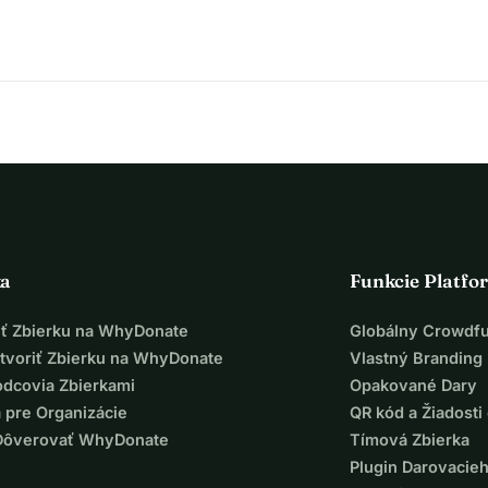
ka
Funkcie Platfo
iť Zbierku na WhyDonate
Globálny Crowdf
tvoriť Zbierku na WhyDonate
Vlastný Branding
odcovia Zbierkami
Opakované Dary
 pre Organizácie
QR kód a Žiadosti 
Dôverovať WhyDonate
Tímová Zbierka
Plugin Darovacie