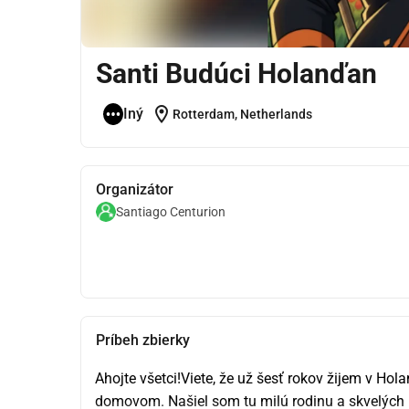
Santi Budúci Holanďan
location_on
Iný
Rotterdam, Netherlands
Organizátor
Santiago Centurion
Príbeh zbierky
Ahojte všetci!Viete, že už šesť rokov žijem v Hol
domovom. Našiel som tu milú rodinu a skvelých pri