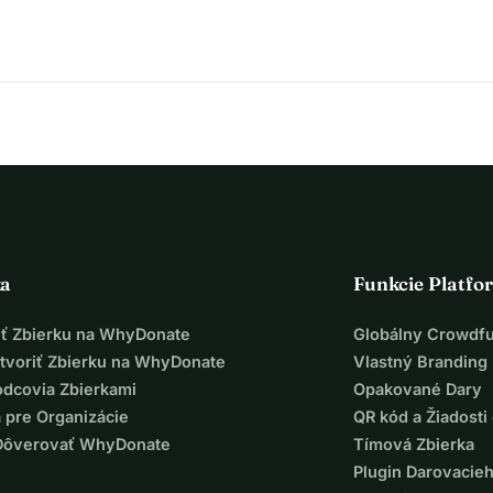
ka
Funkcie Platfo
iť Zbierku na WhyDonate
Globálny Crowdf
tvoriť Zbierku na WhyDonate
Vlastný Branding
odcovia Zbierkami
Opakované Dary
 pre Organizácie
QR kód a Žiadosti 
Dôverovať WhyDonate
Tímová Zbierka
Plugin Darovacie