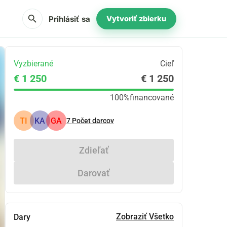
search
Prihlásiť sa
Vytvoriť zbierku
Vyzbierané
Cieľ
€ 1 250
€ 1 250
100%
financované
TI
KA
GA
7
Počet darcov
Zdieľať
Darovať
Zobraziť Všetko
Dary