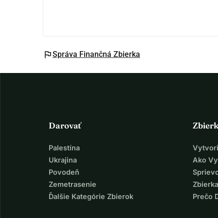
flag
Správa Finančná Zbierka
Darovať
Zbier
Palestína
Vytvor
Ukrajina
Ako Vy
Povodeň
Spriev
Zemetrasenie
Zbierka
Ďalšie Kategórie Zbierok
Prečo 