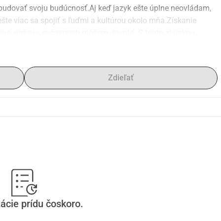
budovať svoju budúcnosť.Aj keď jazyk ešte úplne neovládam, 
šte viac sa spojiť s ľuďmi a kultúrou okolo mňa.Získanie 
iac, než si v súčasnosti môžem dovoliť. S touto zbierkou 
okryť náklady na svoj holandský pas a naturalizáciu.Každý 
žšie k môjmu cieľu: stať sa oficiálnym občanom krajiny, ktorá 
 dôveru a lásku. S láskou, Santi budúci Holanďan
Zdieľať
ácie prídu čoskoro.