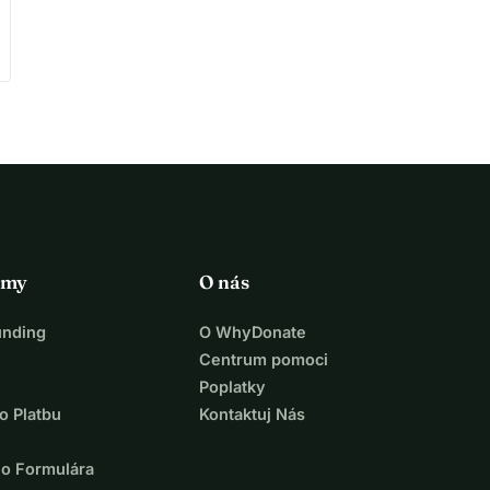
rmy
O nás
unding
O WhyDonate
Centrum pomoci
Poplatky
o Platbu
Kontaktuj Nás
ho Formulára