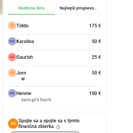
Nedávne dary
Najlepší prispievatelia.
Tiddo
175 €
TI
Karolina
50 €
KA
Gaurish
25 €
GA
Jorn
50 €
JO
🧡
Hennie
100 €
HE
Santi go”s Dutch.
Spojte sa a spojte sa s týmto
finančná zbierka.
info