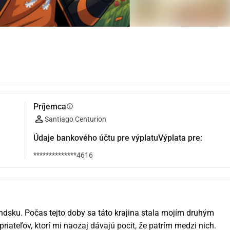
Príjemca
info
Santiago Centurion
Údaje bankového účtu pre výplatuVýplata pre:
**************4616
andsku. Počas tejto doby sa táto krajina stala mojím druhým 
ateľov, ktorí mi naozaj dávajú pocit, že patrím medzi nich. 