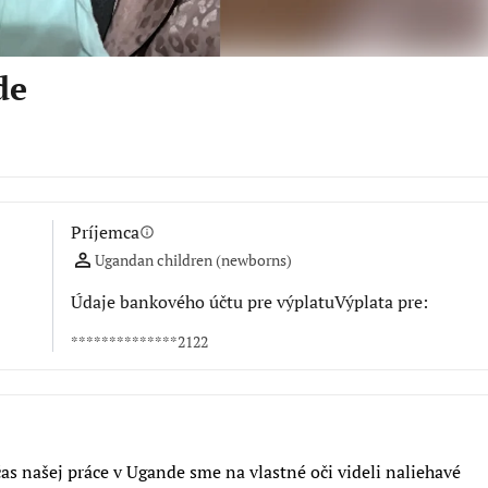
de
Príjemca
info
Ugandan children (newborns)
Údaje bankového účtu pre výplatuVýplata pre:
**************2122
čas našej práce v Ugande sme na vlastné oči videli naliehavé 