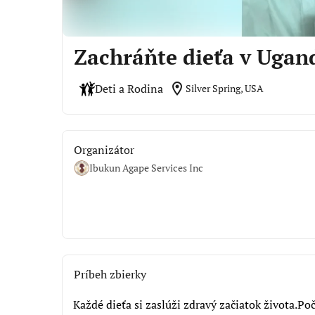
Zachráňte dieťa v Ugan
location_on
Deti a Rodina
Silver Spring, USA
Organizátor
Ibukun Agape Services Inc
Príbeh zbierky
Každé dieťa si zaslúži zdravý začiatok života.Po