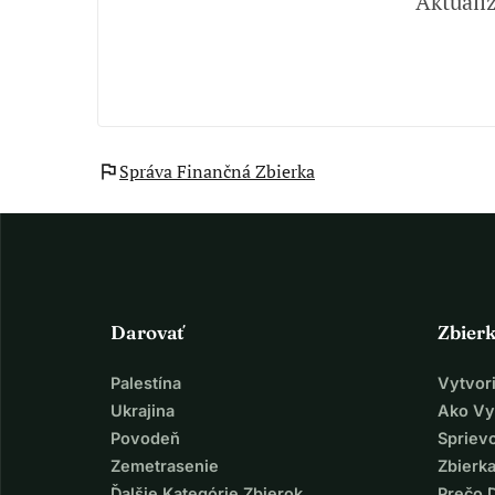
Aktualiz
Správa Finančná Zbierka
flag
Darovať
Zbier
Palestína
Vytvor
Ukrajina
Ako Vy
Povodeň
Spriev
Zemetrasenie
Zbierka
Ďalšie Kategórie Zbierok
Prečo 