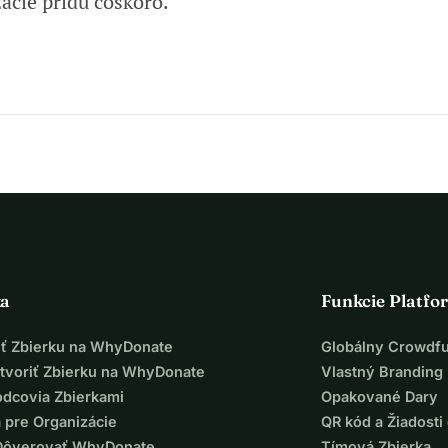
ácie prídu čoskoro.
ka
Funkcie Platfo
iť Zbierku na WhyDonate
Globálny Crowdf
tvoriť Zbierku na WhyDonate
Vlastný Branding
odcovia Zbierkami
Opakované Dary
 pre Organizácie
QR kód a Žiadosti 
Dôverovať WhyDonate
Tímová Zbierka