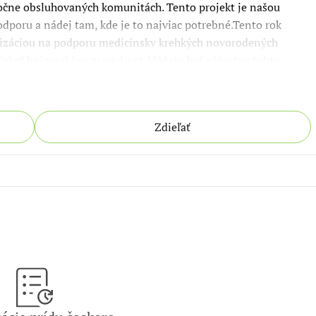
očne obsluhovaných komunitách. Tento projekt je našou 
dporu a nádej tam, kde je to najviac potrebné.Tento rok 
izáciou na podporu medicínsky krehkých novorodených 
skať bojovnú šancu na život.Môžete byť súčasťou tohto 
pomáha zachraňovať životy a budovať zdravšie začiatky pre 
 vec a darujte prostredníctvom odkazu nižšie.Ďakujeme, že 
ovplyvniť.
Zdieľať