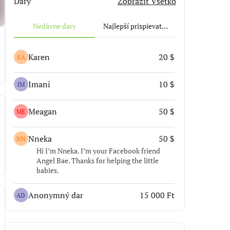
Dary
Zobraziť Všetko
Nedávne dary
Najlepší prispievatelia.
Karen
20 $
KA
Imani
10 $
IM
Meagan
50 $
ME
Nneka
50 $
NN
Hi I’m Nneka. I’m your Facebook friend
Angel Bae. Thanks for helping the little
babies.
Anonymný dar
15 000 Ft
AD