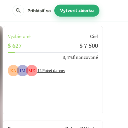
search
Prihlásiť sa
Vytvoriť zbierku
Vyzbierané
Cieľ
$ 627
$ 7 500
8,4%
financované
KA
IM
ME
12
Počet darcov
Zdieľať
Darovať