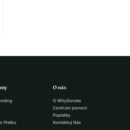
rmy
O nás
unding
O WhyDonate
Centrum pomoci
Poplatky
o Platbu
Kontaktuj Nás