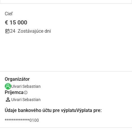
Cieľ
€ 15 000
24
Zostávajúce dni
Zdieľať
Darovať
Organizátor
Uivari Sebastian
Príjemca
info
Uivari Sebastian
Údaje bankového účtu pre výplatuVýplata pre:
**************0100