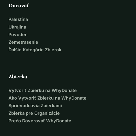
RO39 BREL 0006 3020 4948 0100
Darovať
Palestína
Sebastian-Daniel Uivari (EUR)
Ukrajina
DE63202208000047638840
Povodeň
BIC: SXPYDEHHXXX
Zemetrasenie
Ďalšie Kategórie Zbierok
Sebastian Daniel Uivari (GBR)
Číslo účtu: 47641408
Sort code: 60-83-82
Zbierka
Vytvoriť Zbierku na WhyDonate
Ako Vytvoriť Zbierku na WhyDonate
Sprievodcovia Zbierkami
Zbierka pre Organizácie
Prečo Dôverovať WhyDonate