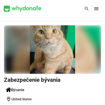
menu
search
Zabezpečenie bývania
Bývanie
location_on
United States