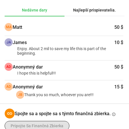
To ma bude stáť približne $875 mesačne, čo je viac než 
Nedávne dary
Najlepší prispievatelia.
rozumné, keďže som v oblasti New Orleans. Aby som 
zhoršil svoje aktuálne problémy, žiadam o invalidný 
Matt
50 $
MA
dôchodok a SSI, ale tento štart mi pomôže na ceste k 
nejakej stabilite.
James
10 $
JA
Enjoy. About 2 mil to save my life this is part of the
beginning.
Anonymný dar
50 $
AD
I hope this is helpful!!!
Anonymný dar
15 $
AD
Thank you so much, whoever you are!!!
JB
Spojte sa a spojte sa s týmto finančná zbierka.
info
Pripojte Sa Finančná Zbierka