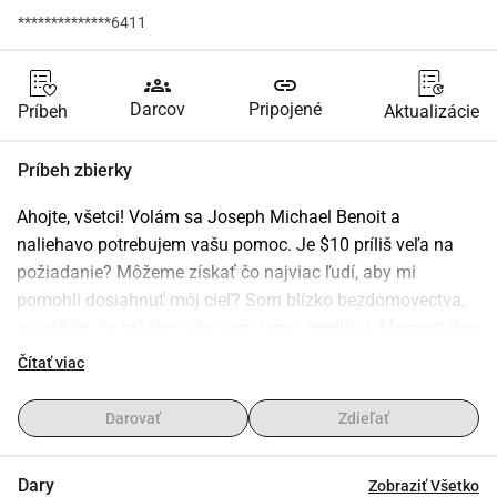
**************6411
groups
link
Darcov
Pripojené
Príbeh
Aktualizácie
Príbeh zbierky
Ahojte, všetci! Volám sa Joseph Michael Benoit a 
naliehavo potrebujem vašu pomoc. Je $10 príliš veľa na 
požiadanie? Môžeme získať čo najviac ľudí, aby mi 
pomohli dosiahnuť môj cieľ? Som blízko bezdomovectva, 
ale robím, čo môžem, aby som tomu predišiel. Momentálne 
pracujem ako kulisák, ale ako niektorí z vás môžu vedieť, je 
Čítať viac
to práca na báze projektov a časy boli v poslednej dobe 
ťažké. Dôchodok zo Sociálneho zabezpečenia sa nezačne 
Darovať
Zdieľať
vyplácať ešte 2 mesiace, a potrebujem sa priblížiť k práci. 
Ale v medzičase potrebujem pomoc pri zhromažďovaní 
Dary
Zobraziť Všetko
prostriedkov na byt. Nehľadám nič luxusné, len garsónku. 