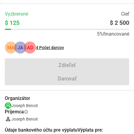
Vyzbierané
Cieľ
$ 125
$ 2 500
5%
financované
MA
JA
AD
4
Počet darcov
Zdieľať
Darovať
Organizátor
Joseph Benoit
Príjemca
info
Joseph Benoit
Údaje bankového účtu pre výplatuVýplata pre: