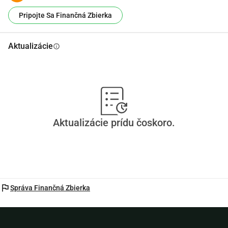
Pripojte Sa Finančná Zbierka
Aktualizácie
info
Aktualizácie prídu čoskoro.
flag
Správa Finančná Zbierka