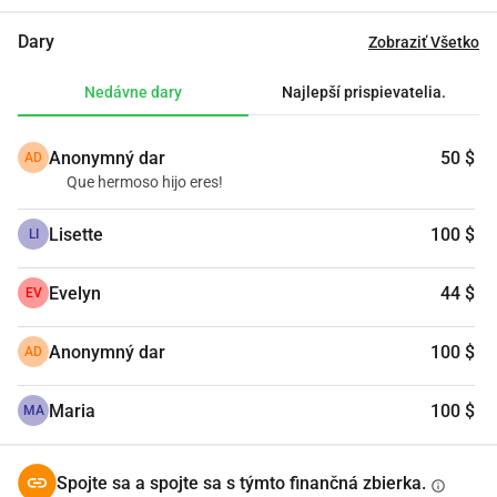
Dary
Zobraziť Všetko
Nedávne dary
Najlepší prispievatelia.
Anonymný dar
50 $
AD
Que hermoso hijo eres!
Lisette
100 $
LI
Evelyn
44 $
EV
Anonymný dar
100 $
AD
Maria
100 $
MA
Spojte sa a spojte sa s týmto finančná zbierka.
info