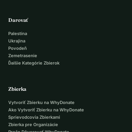
Darovať
Palestína
Ukrajina
Povodeň
Zemetrasenie
Ďalšie Kategórie Zbierok
Zbierka
Vytvoriť Zbierku na WhyDonate
Ako Vytvoriť Zbierku na WhyDonate
Sprievodcovia Zbierkami
Zbierka pre Organizácie
Prečo Dôverovať WhyDonate