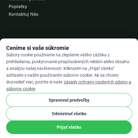
Poplatky
Kontaktuj Nás
expand_more
Viac zdrojov
Ceníme si vaše súkromie
Súbory cookie používame na zlepšenie vášho zážitku z
prehliadania, poskytovanie prispôsobených reklám alebo obsahu
a analýzu našej návštevnosti. Kliknutím na „Prijať všetko“
arrow_drop_down
Sk
súhlasíte s naším používaním súborov cookie. Ak sa chcete
dozvedieť viac, pozrite si naše
zásady ochrany osobných údajov a
★★★★★
4,9 / 5 na základe 500+ recenzií
súborov cookie
.
Spravovať predvoľby
© 2012–2026
WhyDonate
Súkromie a cookies
Odmietnuť všetko
cookie
Obchodné podmienky
Nastavenia súborov cookie.
stripe
Vyrobené v Európe
★
Overený Partner
check
Prijať všetko
Zdieľať
Darovať