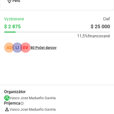
location_on
Peru
Vyzbierané
Cieľ
$ 2 875
$ 25 000
11,5%
financované
AD
LI
EV
80
Počet darcov
Zdieľať
Darovať
Organizátor
Vasco Jose Madueño Gaviria
Príjemca
info
Vasco Jose Madueño Gaviria