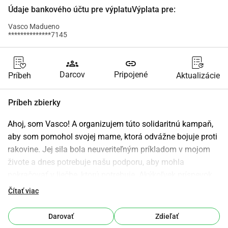
Údaje bankového účtu pre výplatuVýplata pre:
Vasco Madueno
**************7145
groups
link
Darcov
Pripojené
Príbeh
Aktualizácie
Príbeh zbierky
Ahoj, som Vasco! A organizujem túto solidaritnú kampaň, 
aby som pomohol svojej mame, ktorá odvážne bojuje proti 
rakovine. Jej sila bola neuveriteľným príkladom v mojom 
živote a dnes potrebuje našu podporu, aby mohla 
pokračovať v liečbe, ktorú potrebuje. Akýkoľvek príspevok, 
bez ohľadu na veľkosť, urobí veľký rozdiel a dá jej šancu 
Čítať viac
prekonať túto bitku. Ďakujem, že ste s nami v tejto ťažkej 
chvíli a že pomáhate zachrániť moju mamu.
Darovať
Zdieľať