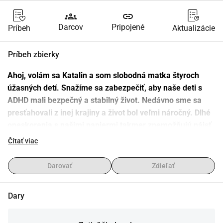
groups
link
Darcov
Pripojené
Príbeh
Aktualizácie
Príbeh zbierky
Ahoj, volám sa Katalin a som slobodná matka štyroch 
úžasných detí. Snažíme sa zabezpečiť, aby naše deti s 
ADHD mali bezpečný a stabilný život. Nedávno sme sa 
presťahovali z inej krajiny a život bol veľmi náročný. Dlhé 
oneskorenia s našimi papiermi takmer znemožňujú nájsť 
stabilnú prácu a moje najstaršie dieťa má ADHD, čo si 
Čítať viac
vyžaduje osobitnú starostlivosť a pozornosť. Momentálne 
sa snažíme pokryť základné potreby. Žiadame o finančnú 
Darovať
Zdieľať
pomoc vo výške , ktorá bude použitá na nasledovné: 
Potraviny a základné potreby pre moje deti, aby mali 
Dary
oblečenie a obuv pre všetky štyri deti, najmä do školy a 
na každodenné potreby. Nájom a energie na udržanie 