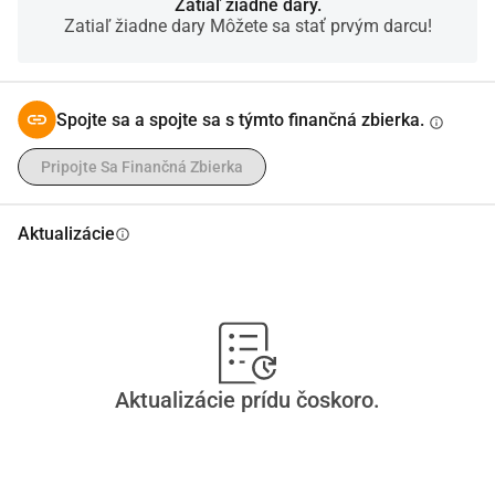
bezpečného a stabilného domova. Školské potreby a 
Zatiaľ žiadne dary.
Zatiaľ žiadne dary Môžete sa stať prvým darcu!
potrebná zdravotná starostlivosť, vrátane podpory pre 
moje dieťa s ADHD. Každý dar, veľký alebo malý, skutočne 
zmení náš život. Vaša podpora pomôže mojim deťom 
vyrastať v bezpečnom, láskyplnom a nádejném prostredí. 
Spojte sa a spojte sa s týmto finančná zbierka.
info
Ďakujem vám z celého srdca za pomoc v tejto ťažkej 
Pripojte Sa Finančná Zbierka
dobe. Katalin
Aktualizácie
info
Aktualizácie prídu čoskoro.