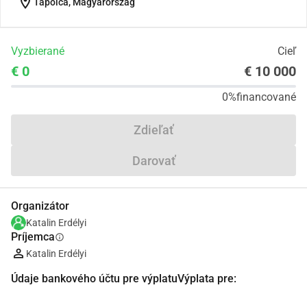
location_on
Tapolca, Magyarország
Vyzbierané
Cieľ
€ 0
€ 10 000
0%
financované
Zdieľať
Darovať
Organizátor
Katalin Erdélyi
Príjemca
info
Katalin Erdélyi
Údaje bankového účtu pre výplatuVýplata pre: