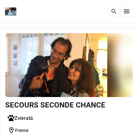
menu
search
SECOURS SECONDE CHANCE
Zvieratá
location_on
France