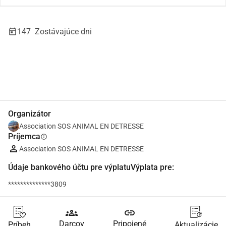
147
Zostávajúce dni
Zdieľať
Darovať
Organizátor
Association SOS ANIMAL EN DETRESSE
Príjemca
info
Association SOS ANIMAL EN DETRESSE
Údaje bankového účtu pre výplatuVýplata pre:
**************3809
groups
link
Darcov
Pripojené
Príbeh
Aktualizácie