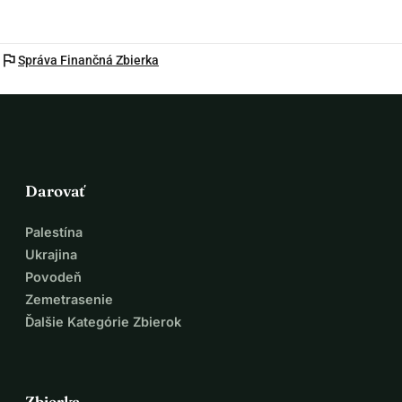
flag
Správa Finančná Zbierka
Darovať
Palestína
Ukrajina
Povodeň
Zemetrasenie
Ďalšie Kategórie Zbierok
Zbierka