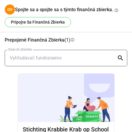
Spojte sa a spojte sa s týmto finančná zbierka.
info
Pripojte Sa Finančná Zbierka
Prepojené Finančná Zbierka
(1)
info
Search zbierka
Stichting Krabbie Krab op School