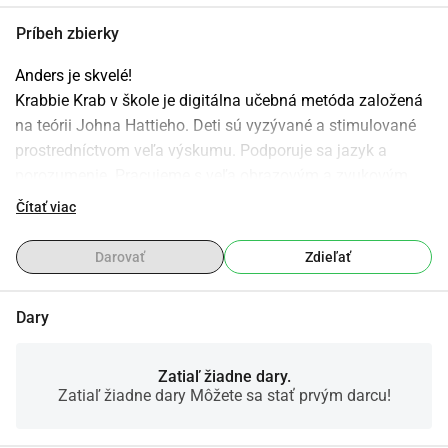
Príbeh zbierky
Anders je skvelé! 
Krabbie Krab v škole je digitálna učebná metóda založená 
na teórii Johna Hattieho. Deti sú vyzývané a stimulované 
prostredníctvom veľa výskumu. Podporuje sa jazyk a 
porozumenie. Pracujeme s veľa obrazovým a zvukovým 
materiálom. Učebné materiály sú jedinečné.
Čítať viac
Sme spoločensky zameraná nadácia, ktorá chce 
Darovať
Zdieľať
podporovať inovácie vo vzdelávaní.
Chceli by ste nám pomôcť prostredníctvom spolupráce s 
Dary
nami?
Pre viac informácií navštívte: www.krabbiekrab.nl
email: info@krabbiekrab.nl
Zatiaľ žiadne dary.
Zatiaľ žiadne dary Môžete sa stať prvým darcu!