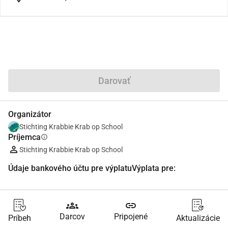
Zdieľať
Darovať
Organizátor
Stichting Krabbie Krab op School
Príjemca
info
Stichting Krabbie Krab op School
Údaje bankového účtu pre výplatuVýplata pre:
groups
link
Darcov
Pripojené
Príbeh
Aktualizácie