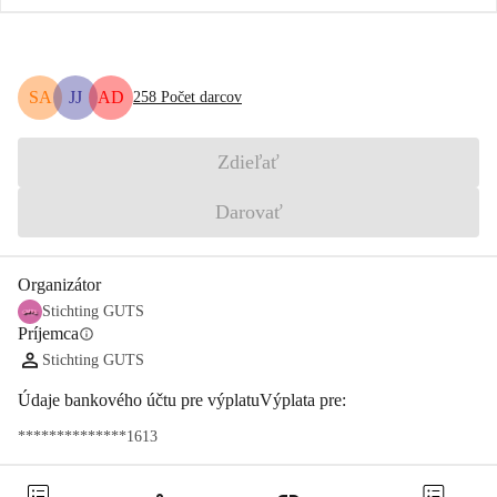
SA
JJ
AD
258
Počet darcov
Zdieľať
Darovať
Organizátor
Stichting GUTS
Príjemca
info
Stichting GUTS
Údaje bankového účtu pre výplatuVýplata pre:
**************1613