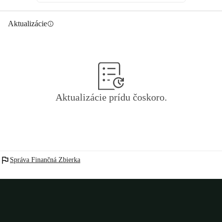
Aktualizácie
info
Aktualizácie prídu čoskoro.
flag
Správa Finančná Zbierka