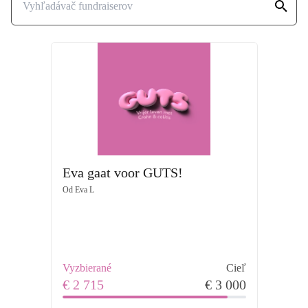
Eva gaat voor GUTS!
Od
Eva L
Vyzbierané
Cieľ
€ 2 715
€ 3 000