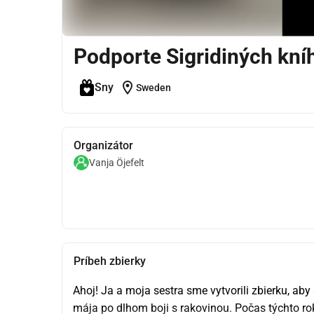
Podporte Sigridiných kní
location_on
Sny
Sweden
Organizátor
Vanja Öjefelt
Príbeh zbierky
Ahoj! Ja a moja sestra sme vytvorili zbierku, aby 
mája po dlhom boji s rakovinou. Počas týchto rok