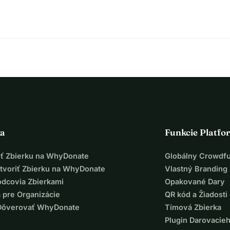
ka
Funkcie Platfo
iť Zbierku na WhyDonate
Globálny Crowdf
tvoriť Zbierku na WhyDonate
Vlastný Branding
odcovia Zbierkami
Opakované Dary
 pre Organizácie
QR kód a Žiadosti 
Dôverovať WhyDonate
Tímová Zbierka
Plugin Darovacie