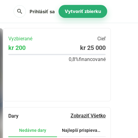
search
Prihlásiť sa
Vytvoriť zbierku
Vyzbierané
Cieľ
kr 200
kr 25 000
0,8%
financované
Zdieľať
Darovať
Zobraziť Všetko
Dary
Nedávne dary
Najlepší prispievatelia.