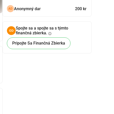
Anonymný dar
200 kr
AD
Spojte sa a spojte sa s týmto
finančná zbierka.
info
Pripojte Sa Finančná Zbierka