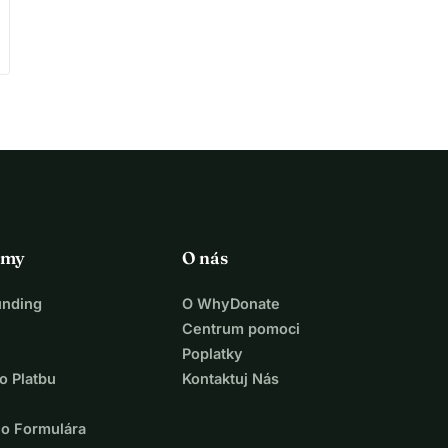
rmy
O nás
unding
O WhyDonate
Centrum pomoci
Poplatky
o Platbu
Kontaktuj Nás
ho Formulára