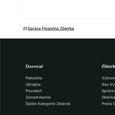
flag
Správa Finančná Zbierka
Darovať
Zbier
Palestína
Vytvor
Ukrajina
Ako Vy
Povodeň
Spriev
Zemetrasenie
Zbierka
Ďalšie Kategórie Zbierok
Prečo 