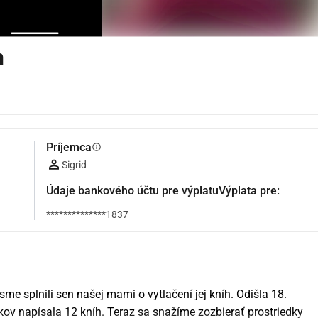
h
Príjemca
info
Sigrid
Údaje bankového účtu pre výplatuVýplata pre:
**************1837
sme splnili sen našej mami o vytlačení jej kníh. Odišla 18. 
ov napísala 12 kníh. Teraz sa snažíme zozbierať prostriedky 