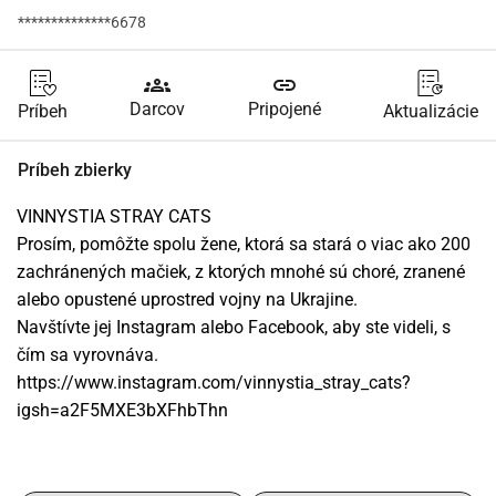
**************6678
groups
link
Darcov
Pripojené
Príbeh
Aktualizácie
Príbeh zbierky
VINNYSTIA STRAY CATS
Prosím, pomôžte spolu žene, ktorá sa stará o viac ako 200 
zachránených mačiek, z ktorých mnohé sú choré, zranené 
alebo opustené uprostred vojny na Ukrajine.
Navštívte jej Instagram alebo Facebook, aby ste videli, s 
čím sa vyrovnáva.
https://www.instagram.com/vinnystia_stray_cats?
igsh=a2F5MXE3bXFhbThn