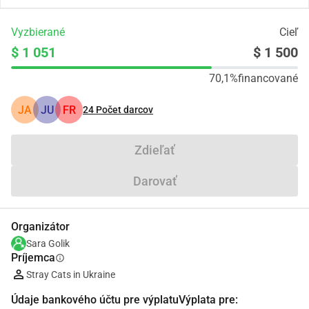
Vyzbierané
Cieľ
$ 1 051
$ 1 500
70,1%
financované
JA
JU
FR
24
Počet darcov
Zdieľať
Darovať
Organizátor
Sara Golik
Príjemca
info
Stray Cats in Ukraine
Údaje bankového účtu pre výplatuVýplata pre: