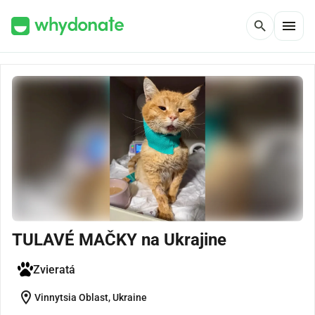
menu
search
TULAVÉ MAČKY na Ukrajine
Zvieratá
location_on
Vinnytsia Oblast, Ukraine