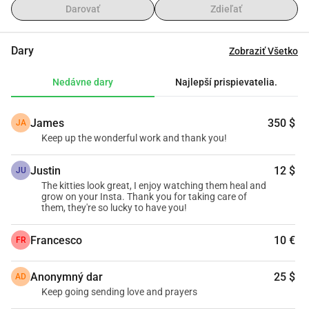
Darovať
Zdieľať
Dary
Zobraziť Všetko
Nedávne dary
Najlepší prispievatelia.
James
350 $
JA
Keep up the wonderful work and thank you!
Justin
12 $
JU
The kitties look great, I enjoy watching them heal and
grow on your Insta. Thank you for taking care of
them, they're so lucky to have you!
Francesco
10 €
FR
Anonymný dar
25 $
AD
Keep going sending love and prayers