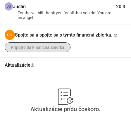
Justin
20 $
JU
For the vet bill, thank you for all that you do! You are
an angel
Spojte sa a spojte sa s týmto finančná zbierka.
info
Pripojte Sa Finančná Zbierka
Aktualizácie
info
Aktualizácie prídu čoskoro.