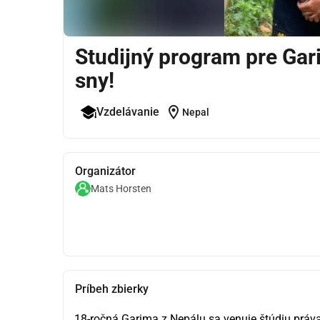
Studijný program pre Gar
sny!
location_on
Vzdelávanie
Nepal
Organizátor
Mats Horsten
Príbeh zbierky
18-ročná Garima z Nepálu sa venuje štúdiu prá