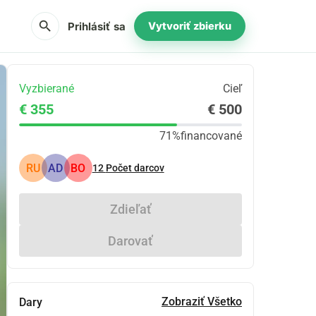
search
Prihlásiť sa
Vytvoriť zbierku
Vyzbierané
Cieľ
€ 355
€ 500
71%
financované
RU
AD
BO
12
Počet darcov
Zdieľať
Darovať
Zobraziť Všetko
Dary