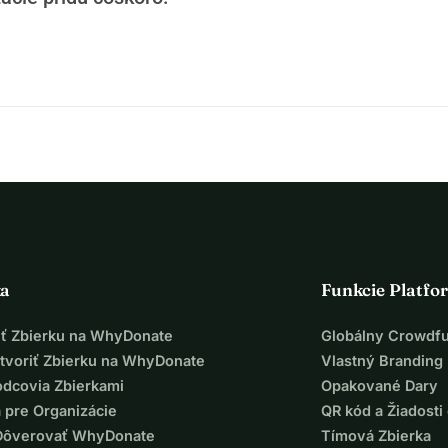
ka
Funkcie Platfo
iť Zbierku na WhyDonate
Globálny Crowdf
tvoriť Zbierku na WhyDonate
Vlastný Branding
odcovia Zbierkami
Opakované Dary
 pre Organizácie
QR kód a Žiadosti 
Dôverovať WhyDonate
Tímová Zbierka