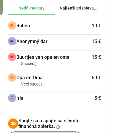
Nedávne dary
Najlepší prispievatelia.
Ruben
10 €
RU
Anonymný dar
15 €
AD
Buurtjes van opa en oma
15 €
BO
Succes:)
Opa en Oma
50 €
OO
Veel succes!
Iris
5 €
IR
Spojte sa a spojte sa s týmto
finančná zbierka.
info