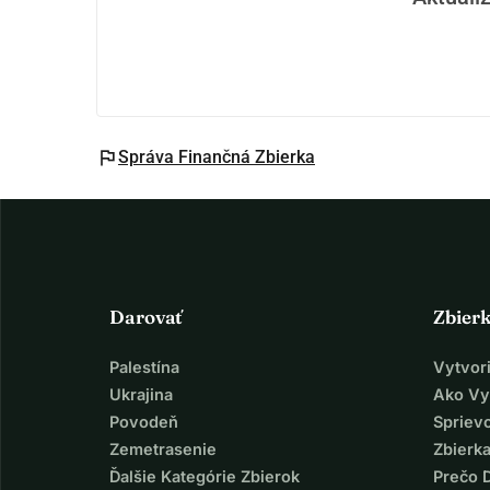
flag
Správa Finančná Zbierka
Darovať
Zbier
Palestína
Vytvor
Ukrajina
Ako Vy
Povodeň
Spriev
Zemetrasenie
Zbierka
Ďalšie Kategórie Zbierok
Prečo 