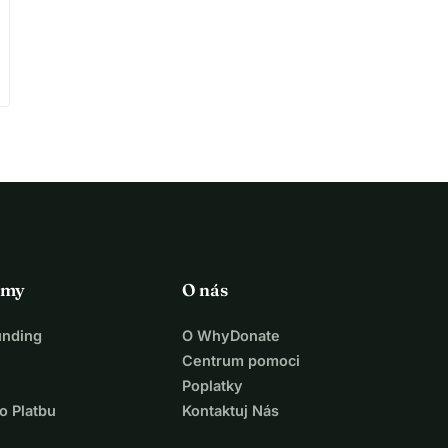
rmy
O nás
unding
O WhyDonate
Centrum pomoci
Poplatky
o Platbu
Kontaktuj Nás