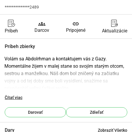
**************2489
groups
link
Darcov
Pripojené
Príbeh
Aktualizácie
Príbeh zbierky
Volám sa Abdolrhman a kontaktujem vás z Gazy. 
Momentálne žijem v malej stane so svojím starým otcom, 
sestrou a manželkou. Náš dom bol zničený na začiatku 
vojny a od tej doby sme boli vysídlení, snažíme sa 
prispôsobiť veľmi ťažkej realite.
​Zahajujem túto kampaň, aby som pomohol pokryť 
Čítať viac
najzákladnejšie potreby našej rodiny. Každý deň je boj 
nájsť čistú pitnú vodu a zabezpečiť dostatok jedla kvôli 
Darovať
Zdieľať
extrémnemu nedostatku zásob a rastúcim cenám. Stan, v 
ktorom žijeme, ponúka veľmi malú ochranu pred počasím, 
Dary
Zobraziť Všetko