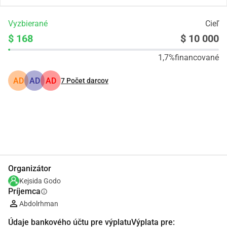
Vyzbierané
Cieľ
$ 168
$ 10 000
1,7%
financované
AD
AD
AD
7
Počet darcov
Zdieľať
Darovať
Organizátor
Kejsida Godo
Príjemca
info
Abdolrhman
Údaje bankového účtu pre výplatuVýplata pre: