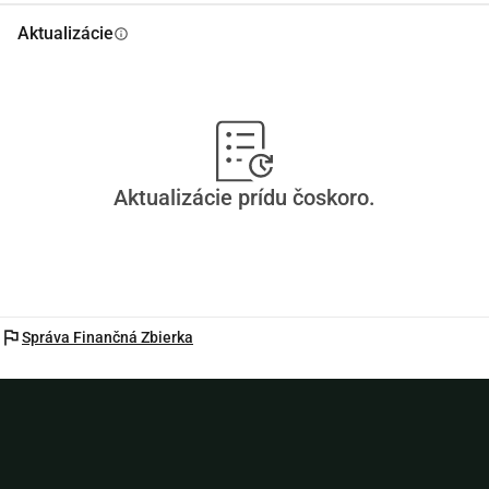
Aktualizácie
info
Aktualizácie prídu čoskoro.
flag
Správa Finančná Zbierka