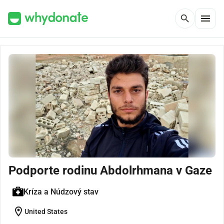
menu
search
Podporte rodinu Abdolrhmana v Gaze
Kríza a Núdzový stav
location_on
United States