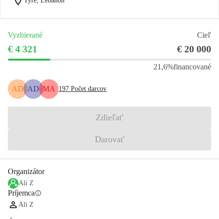
location_on
Tyre, Lebanon
Vyzbierané
Cieľ
€ 4 321
€ 20 000
21,6%
financované
AD
AD
MA
197
Počet darcov
Zdieľať
Darovať
Organizátor
Ali Z
Príjemca
info
Ali Z