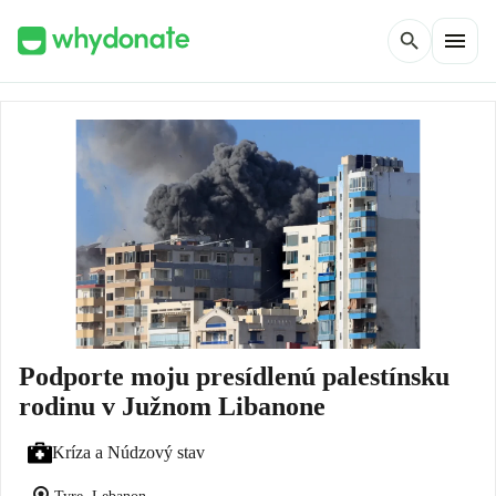
menu
search
Podporte moju presídlenú palestínsku
rodinu v Južnom Libanone
Kríza a Núdzový stav