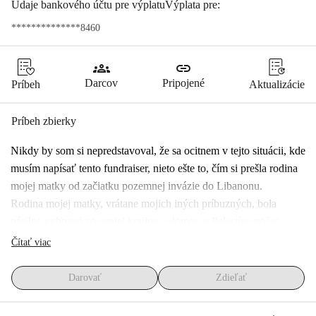
Údaje bankového účtu pre výplatuVýplata pre:
**************8460
groups
link
Darcov
Pripojené
Príbeh
Aktualizácie
Príbeh zbierky
Nikdy by som si nepredstavoval, že sa ocitnem v tejto situácii, kde 
musím napísať tento fundraiser, nieto ešte to, čím si prešla rodina 
mojej matky od začiatku pozemnej invázie do Libanonu. 
Rodina mojej matky, vrátane mojich iných príbuzných, bola 
násilne vyhnaná zo svojej krajiny a domov v Palestíne počas 
Nakby v rokoch 1946-48. Nemali na výber, len ujsť do susedných 
Čítať viac
krajín, ako sú Sýria, Jordánsko a predovšetkým Libanon, 
konkrétne južný Libanon, kde je krajina chudobnejšia. Od tej 
Darovať
Zdieľať
doby žili v utečeneckých táboroch, až kým sa im konečne 
nepodarilo aspoň čiastočne usadiť v poslednom tábore, do ktorého 