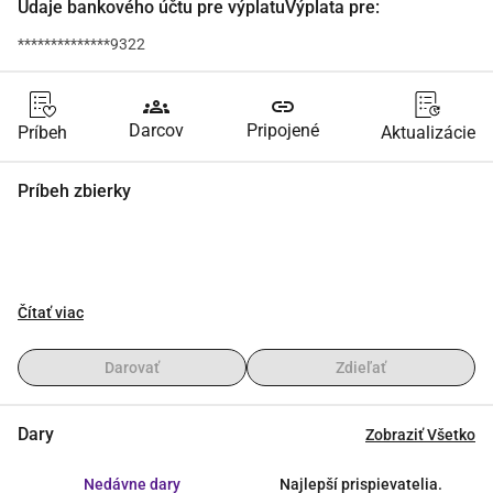
Údaje bankového účtu pre výplatuVýplata pre:
**************9322
groups
link
Darcov
Pripojené
Príbeh
Aktualizácie
Príbeh zbierky
Čítať viac
Darovať
Zdieľať
Dary
Zobraziť Všetko
Nedávne dary
Najlepší prispievatelia.