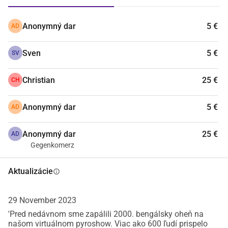
Anonymný dar
5 €
AD
Sven
5 €
SV
Christian
25 €
CH
Anonymný dar
5 €
AD
Anonymný dar
25 €
AD
Gegenkomerz
Aktualizácie
info
29 November 2023
'Pred nedávnom sme zapálili 2000. bengálsky oheň na
našom virtuálnom pyroshow. Viac ako 600 ľudí prispelo