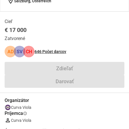
location_on
Salzburg, Österreich
Cieľ
€ 17 000
Zatvorené
AD
SV
CH
646
Počet darcov
Zdieľať
Darovať
Organizátor
Curva Viola
Príjemca
info
Curva Viola