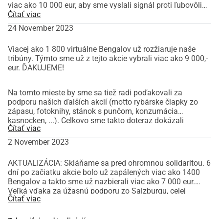
viac ako 10 000 eur, aby sme vyslali signál proti ľubovôli
ÖFB a podporili Austria Salzburg. Ďakujeme!'
Čítať viac
24 November 2023
Viacej ako 1 800 virtuálne Bengalov už rozžiaruje naše
tribúny. Týmto sme už z tejto akcie vybrali viac ako 9 000,-
eur. ĎAKUJEME!
Na tomto mieste by sme sa tiež radi poďakovali za
podporu našich ďalších akcií (motto rybárske čiapky zo
zápasu, fotoknihy, stánok s punčom, konzumácia
kasnocken, ...). Celkovo sme takto doteraz dokázali
Čítať viac
zhromaždiť približne 24 000,- eur na absurdne vysokú pyro
pokutu. To je viac ako dve tretiny a skvelý medzivýsledok.
2 November 2023
Pokúsme sa získať aj zvyšok!
AKTUALIZÁCIA: Skláňame sa pred ohromnou solidaritou. 6
dní po začiatku akcie bolo už zapálených viac ako 1400
Bengalov a takto sme už nazbierali viac ako 7 000 eur.
Veľká vďaka za úžasnú podporu zo Salzburgu, celej
Čítať viac
Rakúska a už aj z ôsmich rôznych krajín!