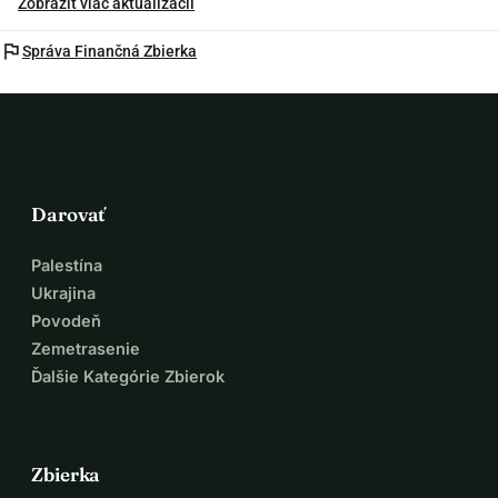
Zobraziť viac aktualizácií
flag
Správa Finančná Zbierka
Darovať
Palestína
Ukrajina
Povodeň
Zemetrasenie
Ďalšie Kategórie Zbierok
Zbierka