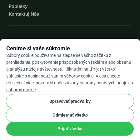
Poplatky
a inšpirovať celoživotnú lásku k učeniu. Pridajte sa k nám 
Kontaktuj Nás
na tejto vzrušujúcej ceste a sprístupnime vzdelávanie 
prístupnejším a transformativnejším ako kedykoľvek 
predtým.
expand_more
Viac zdrojov
Darujte teraz a zabezpečte si svoje doživotné bezplatné 
Ceníme si vaše súkromie
členstvo, zatiaľ čo nám pomáhate revolučne zmeniť 
Súbory cookie používame na zlepšenie vášho zážitku z
vzdelávanie!
prehliadania, poskytovanie prispôsobených reklám alebo obsahu
a analýzu našej návštevnosti. Kliknutím na „Prijať všetko“
Ďakujeme za vašu štedrosť a vieru v moc vzdelania.
arrow_drop_down
Sk
súhlasíte s naším používaním súborov cookie. Ak sa chcete
dozvedieť viac, pozrite si naše
zásady ochrany osobných údajov a
★★★★★
4,9 / 5 na základe 500+ recenzií
súborov cookie
.
Spravovať predvoľby
© 2012–2026
WhyDonate
Súkromie a cookies
Odmietnuť všetko
cookie
Obchodné podmienky
Nastavenia súborov cookie.
stripe
Vyrobené v Európe
★
Overený Partner
check
Prijať všetko
Zdieľať
Darovať