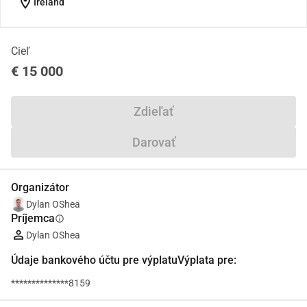
location_on
Ireland
Cieľ
€ 15 000
Zdieľať
Darovať
Organizátor
Dylan OShea
Príjemca
info
Dylan OShea
Údaje bankového účtu pre výplatuVýplata pre:
**************8159