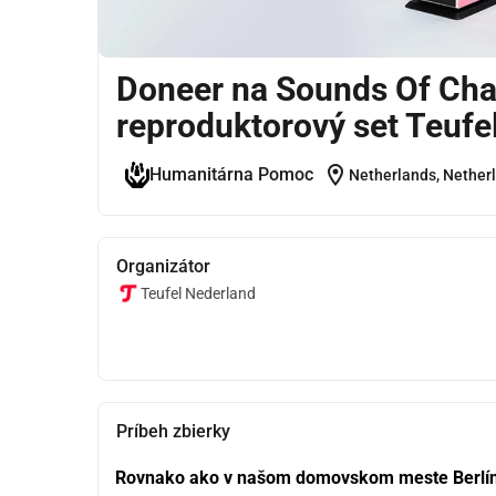
Doneer na Sounds Of Chan
reproduktorový set Teufe
location_on
Humanitárna Pomoc
Netherlands, Nether
Organizátor
Teufel Nederland
Príbeh zbierky
Rovnako ako v našom domovskom meste Berlíne,