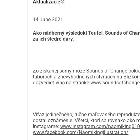
Aktualizácie
info
vrstiev akrylových farieb, na ktoré naniesla 
živom farebnom palete.
14 June 2021
Pozrite si video o projekte tu: https://www.yo
Ako nádherný výsledok! Teufel, Sounds of Ch
za ich štedré dary.
Každý, kto v nasledujúcich desiatich dňoch pro
šancu vyhrať tento úplne jedinečný reproduktor
Zo získanej sumy môže Sounds of Change pokračo
táboroch a znevýhodnených štvrtiach na Blízko
Účasť funguje nasledovne:
dozvedieť viac na stránke
www.soundsofchange
1. Urobte medzi 31. májom a 9. júnom príspevok
2. Zanechajte pri vašom príspevku minimálne 
Víťaz jedinečného, ručne maľovaného reprodukto
reproduktorový set, aby sme vás mohli kont
dostal oznámenie. Všetci, ktorí sa rovnako ako 
Instagrame:
www.instagram.com/naomiking010
zaradené do súťaže).
www.facebook.com/Naomikingillustration/