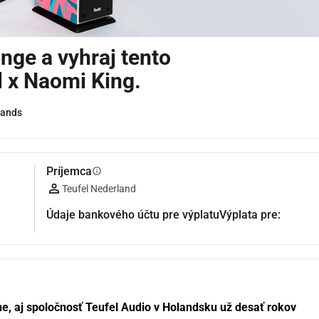
ge a vyhraj tento
l x Naomi King.
lands
Príjemca
info
Teufel Nederland
Údaje bankového účtu pre výplatuVýplata pre:
 aj spoločnosť Teufel Audio v Holandsku už desať rokov 