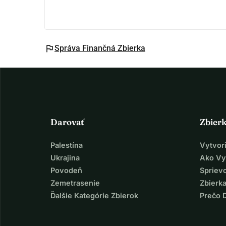
flag
Správa Finančná Zbierka
Darovať
Zbier
Palestína
Vytvor
Ukrajina
Ako Vy
Povodeň
Spriev
Zemetrasenie
Zbierka
Ďalšie Kategórie Zbierok
Prečo 