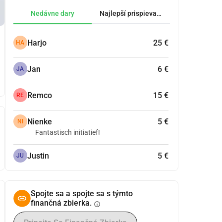
Nedávne dary
Najlepší prispievatelia.
Harjo
25 €
HA
Jan
6 €
JA
Remco
15 €
RE
Nienke
5 €
NI
Fantastisch initiatief!
Justin
5 €
JU
Spojte sa a spojte sa s týmto
finančná zbierka.
info