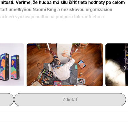
itosti. Veríme, že hudba má silu šíriť tieto hodnoty po celom 
etart umelkyňou Naomi King a neziskovou organizáciou 
artneri využívajú hudbu na podporu tolerantného a 
ala pri príležitosti našich 10. narodenín voľnú ruku na úplnú 
ch setov. Výsledkom je 
Teufel x Naomi King Ultima 40
. Tento 
zi účastníkmi tejto zbierky. Každý, kto medzi 31. májom a 9. 
níctvom darovacieho formulára, má šancu mať tieto úplne 
zácia, ktorá sa od roku 2017 snaží posilniť zraniteľných ľudí a 
e najmä aktívna v utečeneckých táboroch na Blízkom východe. 
udobných projektov podporujú spoluprácu a kreativitu, ktoré 
Zdieľať
prírody a každodenného života oslavuje dielo 
Naomi King
 Teufel x Naomi King Ultima 40 pracovala s mixom niekoľkých 