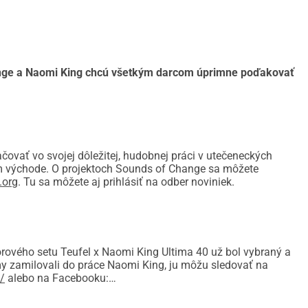
atramentové a ceruzkové kresby vo svojom charakteristickom, 
utube.com/watch?v=nPHC-jAoy8I
ange a Naomi King chcú všetkým darcom úprimne poďakovať
stredníctvom tejto stránky prispeje na Sounds Of Change, má 
ový set!
vať vo svojej dôležitej, hudobnej práci v utečeneckých
m východe. O projektoch Sounds of Change sa môžete
.org
. Tu sa môžete aj prihlásiť na odber noviniek.
 na Sounds Of Change prostredníctvom tejto stránky.
svoju e-mailovú adresu, ak sa chcete zapojiť do súťaže o 
rového setu Teufel x Naomi King Ultima 40 už bol vybraný a
aktovať (anonymné dary sú samozrejme vítané, ale nebudú 
my zamilovali do práce Naomi King, ju môžu sledovať na
/
alebo na Facebooku: