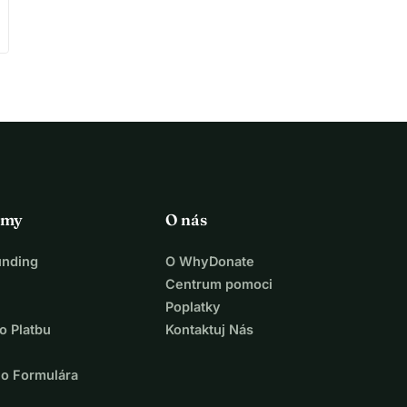
rmy
O nás
unding
O WhyDonate
Centrum pomoci
Poplatky
o Platbu
Kontaktuj Nás
ho Formulára