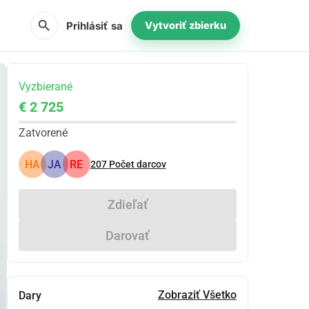
search
Prihlásiť sa
Vytvoriť zbierku
Vyzbierané
€ 2 725
Zatvorené
HA
JA
RE
207
Počet darcov
Zdieľať
Darovať
Zobraziť Všetko
Dary