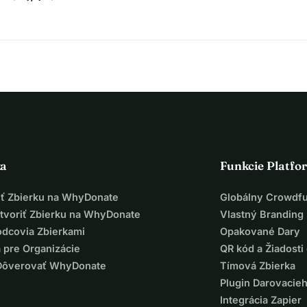
ka
Funkcie Platfo
iť Zbierku na WhyDonate
Globálny Crowdf
tvoriť Zbierku na WhyDonate
Vlastný Branding
odcovia Zbierkami
Opakované Dary
 pre Organizácie
QR kód a Žiadosti 
Dôverovať WhyDonate
Tímová Zbierka
Plugin Darovacie
Integrácia Zapier