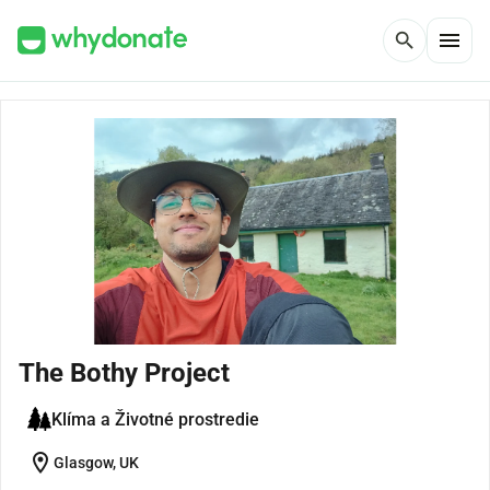
menu
search
The Bothy Project
Klíma a Životné prostredie
location_on
Glasgow, UK