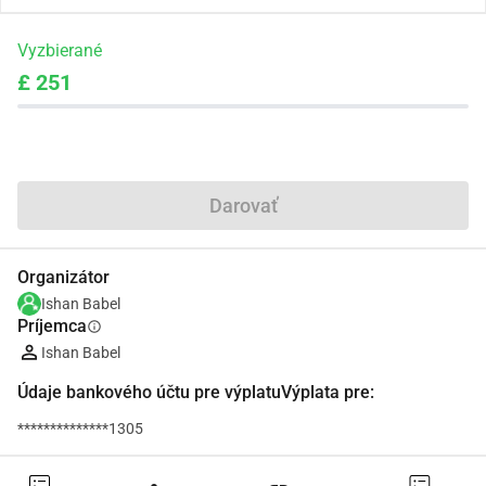
Vyzbierané
£ 251
Zdieľať
Darovať
Organizátor
Ishan Babel
Príjemca
info
Ishan Babel
Údaje bankového účtu pre výplatuVýplata pre:
**************1305