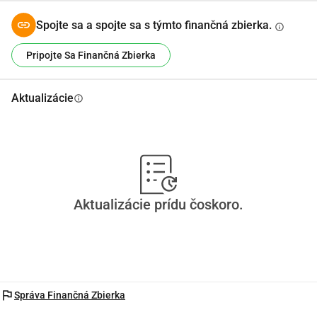
Spojte sa a spojte sa s týmto finančná zbierka.
info
Pripojte Sa Finančná Zbierka
Aktualizácie
info
Aktualizácie prídu čoskoro.
flag
Správa Finančná Zbierka