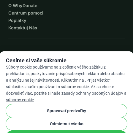
O WhyDonate
Centrum pomoci
Poplatky
Kontaktuj Nás
expand_more
Viac zdrojov
Ceníme si vaše súkromie
Súbory cookie používame na zlepšenie vášho zážitku z
prehliadania, poskytovanie prispôsobených reklám alebo obsahu
a analýzu našej návštevnosti. Kliknutím na „Prijať všetko“
arrow_drop_down
Sk
súhlasíte s naším používaním súborov cookie. Ak sa chcete
dozvedieť viac, pozrite si naše
zásady ochrany osobných údajov a
★★★★★
4,9 / 5 na základe 500+ recenzií
súborov cookie
.
Spravovať predvoľby
© 2012–2026
WhyDonate
Súkromie a cookies
Odmietnuť všetko
cookie
Obchodné podmienky
Nastavenia súborov cookie.