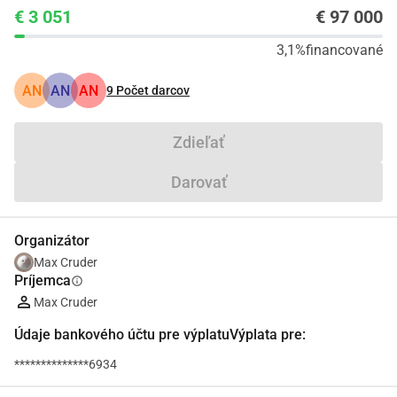
€ 3 051
€ 97 000
3,1%
financované
AN
AN
AN
9
Počet darcov
Zdieľať
Darovať
Organizátor
Max Cruder
Príjemca
info
Max Cruder
Údaje bankového účtu pre výplatuVýplata pre:
**************6934