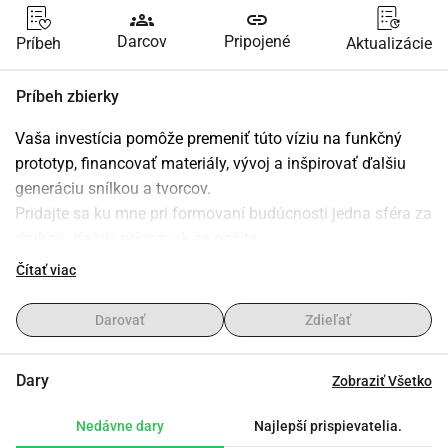
groups
link
Darcov
Pripojené
Príbeh
Aktualizácie
Príbeh zbierky
Vaša investícia pomôže premeniť túto víziu na funkčný 
prototyp, financovať materiály, vývoj a inšpirovať ďalšiu 
generáciu snílkou a tvorcov.
Pridajte sa ku mne pri formovaní budúcnosti jedna sféra za 
druhou. Každý príspevok sa počíta.
Viac informácií o mne a histórii nájdete na 
Čítať viac
https://www.thesphere.at/en/ueber-mich/
Darovať
Zdieľať
Za vašu podporu dostanete niečo späť:
Obdržíte zľavu na základe rozsahu daru, do ktorého váš 
Dary
Zobraziť Všetko
príspevok patrí.
Zľava platí na všetky produkty po zvyšok vášho života a 
Nedávne dary
Najlepší prispievatelia.
tak dlho, ako The Sphere existuje.