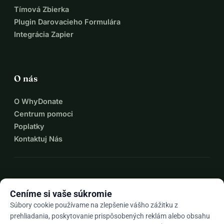
Tímová Zbierka
Plugin Darovacieho Formulára
Integrácia Zapier
O nás
O WhyDonate
Centrum pomoci
Poplatky
Kontaktuj Nás
expand_more
Viac zdrojov
Ceníme si vaše súkromie
Súbory cookie používame na zlepšenie vášho zážitku z
prehliadania, poskytovanie prispôsobených reklám alebo obsahu