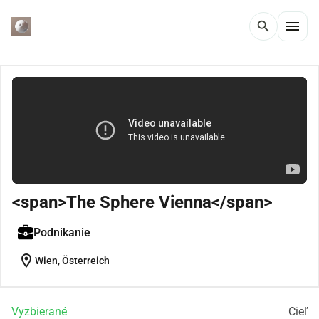
menu
search
<span>The Sphere Vienna</span>
Podnikanie
location_on
Wien, Österreich
Vyzbierané
Cieľ