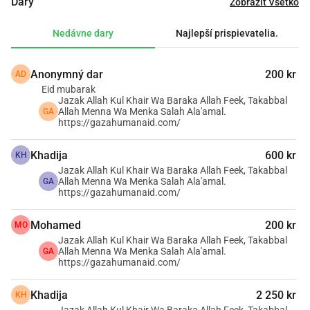
Dary
Zobraziť Všetko
regiónu a vzali sme iniciatívu na to, aby sme vytvorili 
hmatateľný rozdiel. Veríme, že každý má úlohu v podpore 
Nedávne dary
Najlepší prispievatelia.
Pásma Gazy a rozhodli sme sa viesť príkladom.
Anonymný dar
200 kr
AD
Náš oddaný tím je odhodlaný posilniť našu vec a 
Eid mubarak
zabezpečiť čo najväčšiu podporu. Naším zameraním je 
Jazak Allah Kul Khair Wa Baraka Allah Feek, Takabbal
poskytovanie základných potrieb a služieb deťom, ženám, 
Allah Menna Wa Menka Salah Ala'amal.
GA
https://gazahumanaid.com/
starším a zraneným. V súčasnosti zbierame prostriedky na 
vŕtanie studní, implementáciu riešení solárnej energie pre 
Khadija
600 kr
KH
vodné čerpadlá a poskytovanie elektriny na nabíjanie 
Jazak Allah Kul Khair Wa Baraka Allah Feek, Takabbal
mobilných telefónov a osvetlenie prístreškov.
Allah Menna Wa Menka Salah Ala'amal.
GA
https://gazahumanaid.com/
Vaša podpora môže zmeniť životy. Spoločne môžeme 
Mohamed
200 kr
MO
priniesť nádej a základnú pomoc obyvateľom Gazy. 
Jazak Allah Kul Khair Wa Baraka Allah Feek, Takabbal
Pridajte sa k nám a vytvorte trvalý dopad.
Allah Menna Wa Menka Salah Ala'amal.
GA
https://gazahumanaid.com/
Khadija
2 250 kr
KH