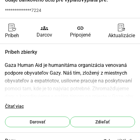
**************7224
groups
link
Darcov
Pripojené
Príbeh
Aktualizácie
Príbeh zbierky
Gaza Human Aid je humanitárna organizácia venovaná 
podpore obyvateľov Gazy. Náš tím, zložený z miestnych 
obyvateľov a expatriotov, usilovne pracuje na poskytovaní 
pomoci tam, kde je to najviac potrebné. Zhromažďujeme 
dary a koordinujeme s naším tímom na mieste v Gaze, aby 
sme zabezpečili efektívne a účinné rozdelenie zdrojov 
Čítať viac
podľa starostlivo vypracovaného plánu.
Darovať
Zdieľať
Naša misia je komplexná: snažíme sa pomôcť každému 
kúsku Pásma Gazy. Uvedomujeme si kritické potreby 