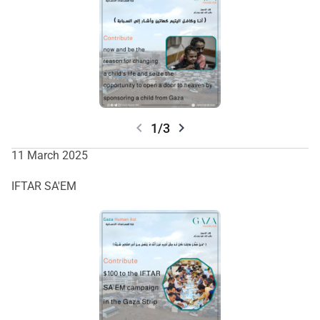
chevron_left
chevron_right
1/3
11 March 2025
IFTAR SA'EM