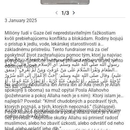
chevron_left
chevron_right
1/3
3 January 2025
Milióny ľudí v Gaze čelí nepredstaviteľným ťažkostiam
kvôli prebiehajúcemu konfliktu a blokádam. Rodiny bojujú
o prístup k jedlu, vode, lekárskej starostlivosti a
základnému prístrešiu. Tento fundraiser má za cieľ
poskytnúť život zachraňujúcu pomoc tým, ktorí ju najviac
عن عبد الله بن عمرو بن العاص رضي الله عنهما أن رجلا سأل
potrebujú. Spoločne môžeme priniesť nádej a úľavu týmto
رسول الله صلى الله عليه وسلم: أي الإسلام خير؟ قال: "تُطْعِمُ
odolným ľuďom.
الطَّعَامَ وَتَقْرَأُ السَّلَامَ عَلَى مَنْ عَرَفْتَ وَمَنْ لَمْ تَعْرِفْ" (متفق
عليه). وقال صلى الله عليه وسلم: "أَحَبُّ الأَعْمَالِ إِلَى اللَّهِ سُرُورٌ
تُدْخِلُهُ عَلَى مُسْلِمٍ ، أَوْ تَكْشِفُ عَنْهُ كُرْبَةً ، أَوْ تَطْرُدُ عَنْهُ جُوعًا ، أَوْ
Na autoritu Abdullaha ibn Amra ibn al-'Asa (nech je Allah
تَقْضِي عَنْهُ دَيْنًا"
spokojný s oboma) sa muž opýtal Posla Allahovho
(požehnanie a pokoj Allaha nech je s ním): Ktorý islam je
najlepší? Povedal: “Kŕmiť chudobných a pozdraviť tých,
ktorých poznáš, a tých, ktorých nepoznáš.” (Súhlasné).
Každých 50 € poskytuje núdzové potravinové balíčky pre
Posol Allahov (požehnanie a pokoj Allaha nech je s ním)
rodinu na dva týždne.
tiež povedal: “Najmilšie skutky Allahu sú priniesť radosť
muslimovi, alebo ho zbaviť úzkosti, alebo odvrátiť od neho
hlad, alebo splatiť jeho dlh.”