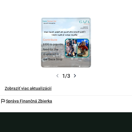
chevron_left
chevron_right
1/3
Zobraziť viac aktualizácií
flag
Správa Finančná Zbierka