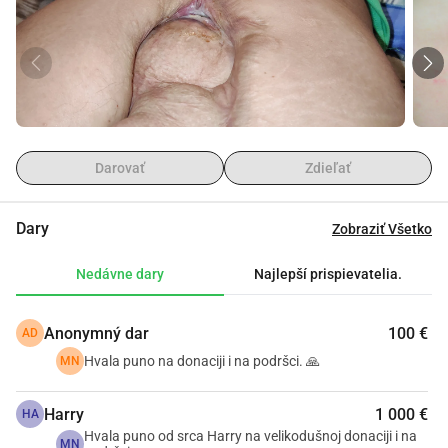
umiestnený do vyvolanej kómy na 17 dní. Po prebudení 
som podstúpil množstvo operácií. Prežil som, ale zostali mi 
trvalé následky a celoživotné terapie.
Utrpel som trvalé zranenia, vrátane straty časti svalov v 
nohe a poškodenia nervov v tej istej oblasti. Taktiež som 
mal rôzne zlomeniny panvy, ramena, ruky, chrbtice a 
čiastočnú stratu gluteálnej oblasti.
Darovať
Zdieľať
Po strávení 6 mesiacov v nemocnici som pokračoval v 
rehabilitácii roky predtým, než som sa vrátil do života s 
mnohými obmedzeniami a častými terapiami. Zostal som 
Dary
Zobraziť Všetko
s 90% fyzickým postihnutím.
Nedávne dary
Najlepší prispievatelia.
Nap despite severe functional challenges, I returned to a 
lighter job, enduring constant pain caused by my injuries. 
My goal is to remain socially useful and independent 
Anonymný dar
100 €
AD
within the limits of my condition.
Hvala puno na donaciji i na podršci. 🙏
MN
Roky som žil s otvorenou ranou, ktorú pravidelne ošetrujem 
pomocou zdravotníckych potrieb. Nedávno sa rana 
Harry
1 000 €
HA
zhoršila, čo spôsobuje bolesť pri ležaní a sedení. Táto 
Hvala puno od srca Harry na velikodušnoj donaciji i na
MN