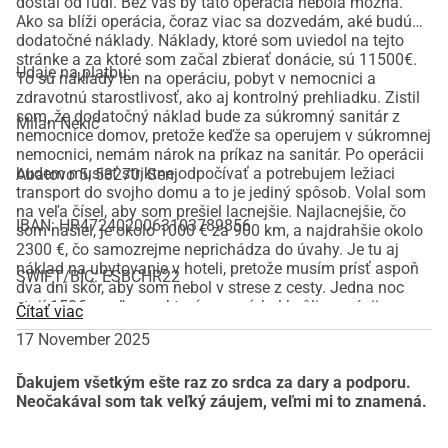
dostal od ľudí. Bez vás by táto operácia nebola možná.
S pozdravom.
Ako sa blíži operácia, čoraz viac sa dozvedám, aké budú
Milan Nekić
dodatočné náklady. Náklady, ktoré som uviedol na tejto
stránke a za ktoré som začal zbierať donácie, sú 11500€.
Údaje na platbu:
To sú náklady len na operáciu, pobyt v nemocnici a
zdravotnú starostlivosť, ako aj kontrolný prehliadku. Zistil
som, že dodatočný náklad bude za súkromný sanitár z
Milan Nekić
nemocnice domov, pretože keďže sa operujem v súkromnej
nemocnici, nemám nárok na príkaz na sanitár. Po operácii
budem musieť striktne odpočívať a potrebujem ležiaci
Abatovo 5, 53270, Senj
transport do svojho domu a to je jediný spôsob. Volal som
na veľa čísel, aby som prešiel lacnejšie. Najlacnejšie, čo
IBAN: HR4724020063103789856
som našiel, je okolo 1000 € za 900 km, a najdrahšie okolo
2300 €, čo samozrejme neprichádza do úvahy. Je tu aj
náklad na ubytovanie v hoteli, pretože musím prísť aspoň
SWIFT/BIC: ESBCHR22
dva dni skôr, aby som nebol v strese z cesty. Jedna noc
stojí 150€ so zľavou, ktorú som získal kvôli operácii v
Čítať viac
nemocnici blízko nich. Dodatočný náklad môže byť za
17 November 2025
zaslanie vzorky tkaniva, ktorá sa vezme počas operácie a
môže sa pohybovať od 70€ do 250€. To sú všetky
odhadované náklady, o ktorých viem, a dúfam, že ich
Ďakujem všetkým ešte raz zo srdca za dary a podporu.
nebude viac ako to. Takže sa náklady na všetko to zvyšujú
Neočakával som tak veľký záujem, veľmi mi to znamená.
o približne 1500€. Ďakujem všetkým ešte raz, ktorí mi chcú
pomôcť a od srdca vám ďakujem. Bez vás by toto nič