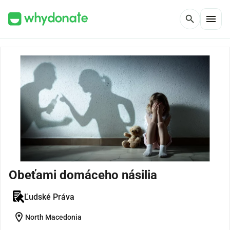
menu
search
Obeťami domáceho násilia
Ľudské Práva
location_on
North Macedonia