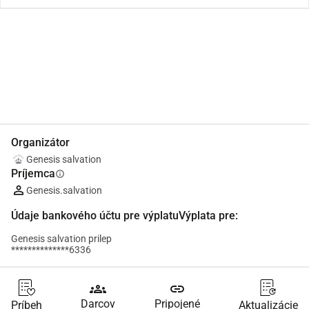
Zdieľať
Darovať
Organizátor
Genesis salvation
Príjemca
info
Genesis.salvation
Údaje bankového účtu pre výplatuVýplata pre:
Genesis salvation prilep
**************6336
groups
link
Darcov
Pripojené
Príbeh
Aktualizácie