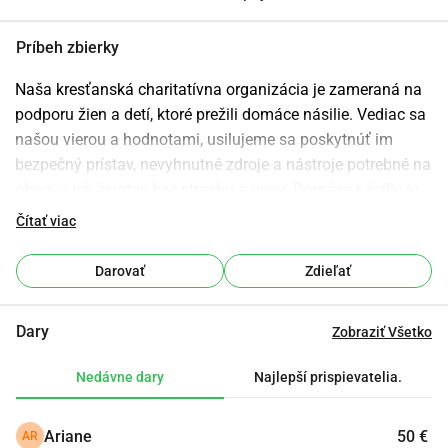
Príbeh zbierky
Naša kresťanská charitatívna organizácia je zameraná na 
podporu žien a detí, ktoré prežili domáce násilie. Vediac sa 
našou vierou a hodnotami, usilujeme sa poskytnúť im 
bezpečný prístav, nevyhnutné zdroje a nástroje potrebné na 
obnovu ich životov bez strachu a ujmy. Domáce násilie je 
rozšírený problém, ktorý zanecháva trvalé fyzické, 
Čítať viac
emocionálne a psychologické jazvy. Našou misiou je 
posilniť preživších, obnoviť ich pocit bezpečia a pomôcť im 
Darovať
Zdieľať
získať kontrolu nad svojou budúcnosťou, odrážajúc Božiu 
lásku a súcit vo všetkom, čo robíme.
Dary
Zobraziť Všetko
Ako Pomáhame
Zameriavame sa na riešenie okamžitých a dlhodobých 
Nedávne dary
Najlepší prispievatelia.
potrieb preživších ponúkaním komplexných podporných 
služieb, vrátane:
Ariane
50 €
AR
Bezpečné Útočisko: Poskytovanie núdzového ubytovania, 