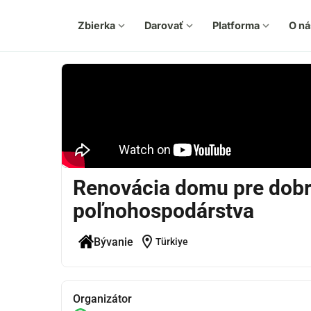
Zbierka
expand_more
Darovať
expand_more
Platforma
expand_more
O ná
Renovácia domu pre dobro
poľnohospodárstva
location_on
Bývanie
Türkiye
Organizátor