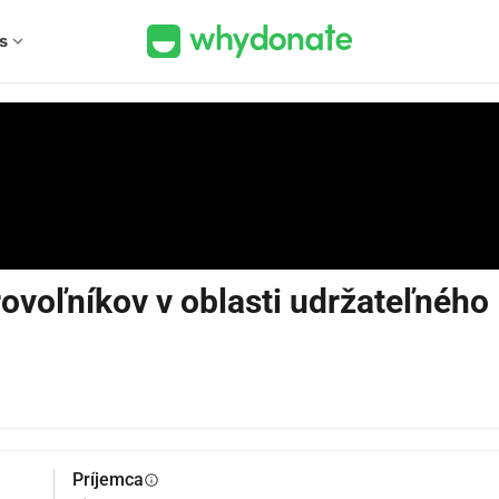
s
expand_more
voľníkov v oblasti udržateľného
Príjemca
info