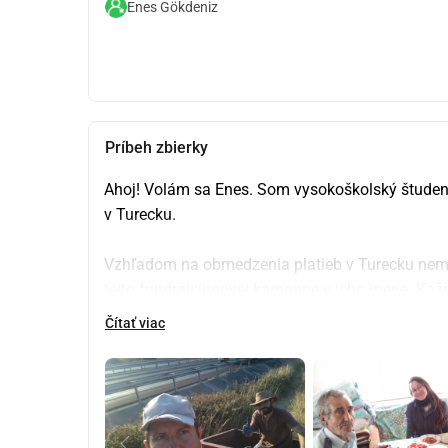
Enes Gökdeniz
Príbeh zbierky
Ahoj! Volám sa Enes. Som vysokoškolský študent 
v Turecku.
Vzhľadom na obmedzenia platieb v Turecku nem
tejto fundraisingovej kampane v jeho mene. Ka
pričom sa premení na útulný penzión pre dobrovoľ
Čítať viac
poľnohospodárstvo a jednoduchý život.
Ďakujem, že podporujete sen môjho otca. Pre ob