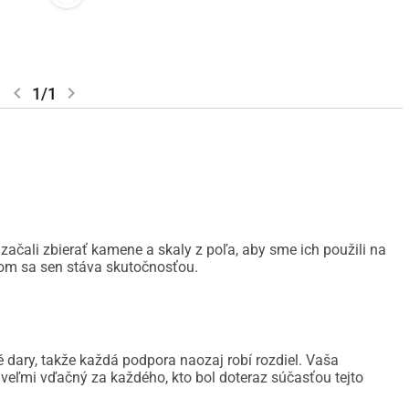
chevron_left
chevron_right
1/1
čali zbierať kamene a skaly z poľa, aby sme ich použili na
kom sa sen stáva skutočnosťou.
dary, takže každá podpora naozaj robí rozdiel. Vaša
veľmi vďačný za každého, kto bol doteraz súčasťou tejto