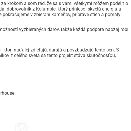
 za krokom a som rád, že sa s vami všetkými môžem podeliť o
dal dobrovoľník z Kolumbie, ktorý priniesol skvelú energiu a
 pokračujeme v zbieraní kameňov, príprave stien a pomaly
ožností vyzbieraných darov, takže každá podpora naozaj robí
, ktorí naďalej zdieľajú, darujú a povzbudzujú tento sen. S
v z celého sveta sa tento projekt stáva skutočnosťou,
erhouse
play_circle