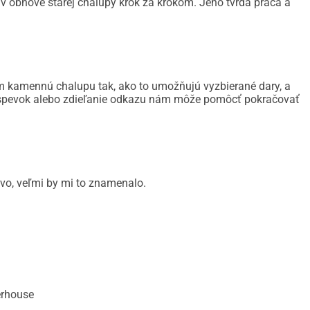
v obnove starej chalupy krok za krokom. Jeho tvrdá práca a
m kamennú chalupu tak, ako to umožňujú vyzbierané dary, a
príspevok alebo zdieľanie odkazu nám môže pomôcť pokračovať
vo, veľmi by mi to znamenalo.
erhouse