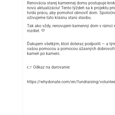
Renovácia starej kamennej domu postupuje krok
novú aktualizáciu! Tento týždeň sa k projektu pri
tvrdú prácu, aby pomohol obnoviť dom. Spoločne
oživujeme túto krásnu starú stavbu.
Tak ako vždy, renovujem kamenný dom v rámci m
rozdiel. 💛
Ďakujem všetkým, ktorí doteraz podporili — a tým
vašou pomocou a pomocou úžasných dobrovoľníko
kameň po kameni.
👉 Odkaz na darovanie:
https://whydonate.com/en/fundraising/volunte