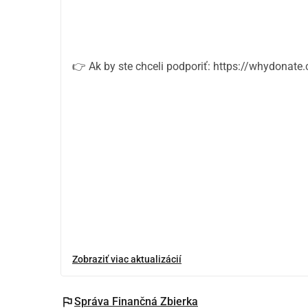
👉 Ak by ste chceli podporiť: https://whydonat
Zobraziť viac aktualizácií
flag
Správa Finančná Zbierka