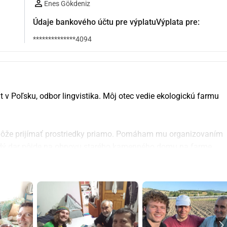
Enes Gökdeniz
Údaje bankového účtu pre výplatuVýplata pre:
**************4094
v Poľsku, odbor lingvistika. Môj otec vedie ekologickú farmu 
ôže prijímať prostriedky priamo. Pomáham mu organizovaním 
ždý dar pôjde na obnovu starého kamenného domu na farme, 
níkov, ktorí zdieľajú jeho vášeň pre udržateľné 
och to pre nás veľmi znamená!