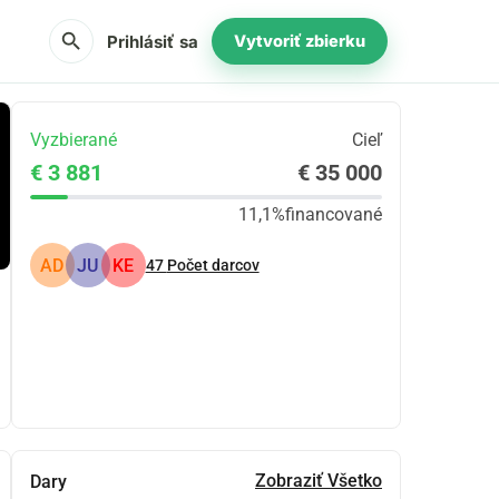
search
Prihlásiť sa
Vytvoriť zbierku
Vyzbierané
Cieľ
€ 3 881
€ 35 000
11,1%
financované
AD
JU
KE
47
Počet darcov
Zdieľať
Darovať
Zobraziť Všetko
Dary