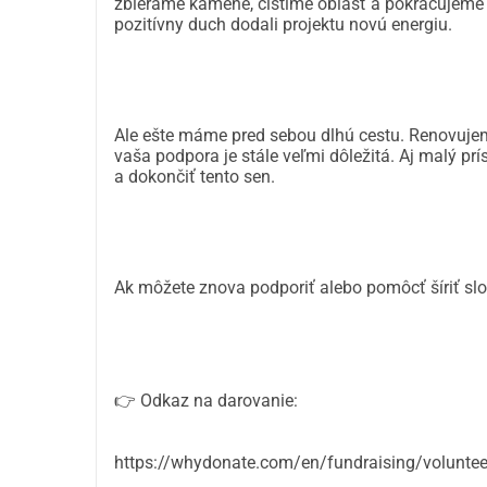
zbierame kamene, čistíme oblasť a pokračujeme 
pozitívny duch dodali projektu novú energiu.
Ale ešte máme pred sebou dlhú cestu. Renovuje
vaša podpora je stále veľmi dôležitá. Aj malý 
a dokončiť tento sen.
Ak môžete znova podporiť alebo pomôcť šíriť slo
👉 Odkaz na darovanie:
https://whydonate.com/en/fundraising/volunte