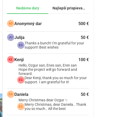
Nedávne dary
Najlepší prispievatelia.
Anonymný dar
500 €
AD
Julija
50 €
JU
Thanks a bunch! I'm grateful for your
EG
support! Best wishes
Kenji
100 €
KE
Hello, Ozgur san, Enes san, Eren san
Hope the project will go forward and
forward.
Dear Kenji, thank you so much for your
EG
support. I am grateful for it!
Daniela
50 €
DA
Merry Christmas dear Ozgur ✨
Merry Christmas, dear Daniela.. Thank
EG
you so much.. All the best