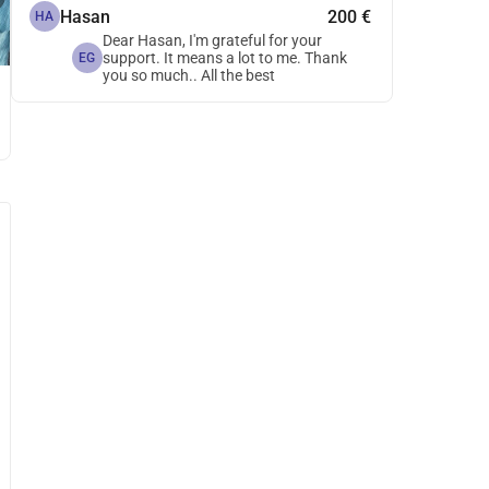
Hasan
200 €
HA
Dear Hasan, I'm grateful for your
support. It means a lot to me. Thank
EG
you so much.. All the best