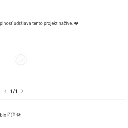
plnosť udržiava tento projekt nažive. ❤️
play_circle
chevron_left
chevron_right
1/1
ie 🇨🇴🛠️