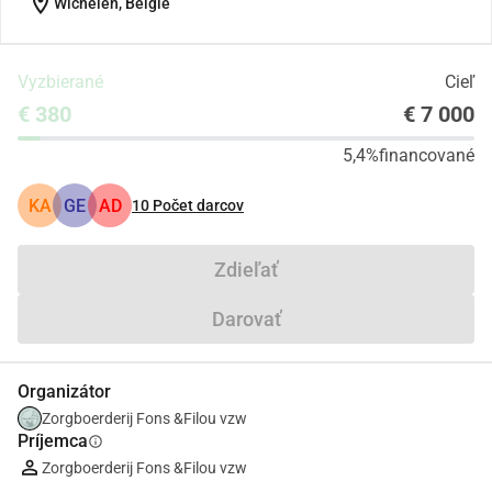
location_on
Wichelen, België
Vyzbierané
Cieľ
€ 380
€ 7 000
5,4%
financované
KA
GE
AD
10
Počet darcov
Zdieľať
Darovať
Organizátor
Zorgboerderij Fons &Filou vzw
Príjemca
info
Zorgboerderij Fons &Filou vzw