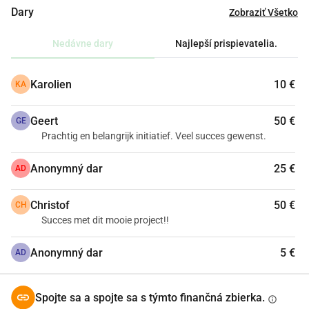
• Zrealizovať prvú opateru pre ľudí, ktorí potrebujú 
Dary
Zobraziť Všetko
starostlivosť.
• Starať sa o hospodárske zvieratá a poskytnúť im 
Nedávne dary
Najlepší prispievatelia.
bezpečné útočisko.
• Urobiť účasť na aktivitách dostupnou pre každého.
Karolien
10 €
KA
• Vytvoriť miesto, kde ľudia opäť nájdu nádej, pokoj a 
štruktúru.
Geert
50 €
Každý príspevok, veľký alebo malý, nás približuje k našej 
GE
Prachtig en belangrijk initiatief. Veel succes gewenst.
misii: vybudovať starostlivú komunitu, kde je každý vítaný. 
Spoločne robíme rozdiel!
Anonymný dar
25 €
AD
Pomôž nám budovať Fons & Filou a podporte nás dnes!
Christof
50 €
CH
Succes met dit mooie project!!
Anonymný dar
5 €
AD
Spojte sa a spojte sa s týmto finančná zbierka.
info