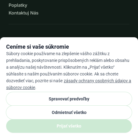
Poplatky
Kontaktuj Nás
expand_more
Viac zdrojov
Ceníme si vaše súkromie
Súbory cookie používame na zlepšenie vášho zážitku z
prehliadania, poskytovanie prispôsobených reklám alebo obsahu
a analýzu našej návštevnosti. Kliknutím na „Prijať všetko“
arrow_drop_down
Sk
súhlasíte s naším používaním súborov cookie. Ak sa chcete
dozvedieť viac, pozrite si naše
zásady ochrany osobných údajov a
★★★★★
4,9 / 5 na základe 500+ recenzií
súborov cookie
.
Spravovať predvoľby
© 2012–2026
WhyDonate
Súkromie a cookies
Odmietnuť všetko
cookie
Obchodné podmienky
Nastavenia súborov cookie.
stripe
Vyrobené v Európe
★
Overený Partner
check
Prijať všetko
Zdieľať
Darovať