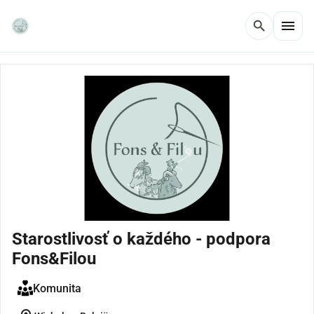
menu
search
Starostlivosť o každého - podpora
Fons&Filou
Komunita