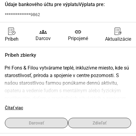
Údaje bankového účtu pre výplatuVýplata pre:
**************9862
groups
link
Darcov
Pripojené
Príbeh
Aktualizácie
Príbeh zbierky
Pri Fons & Filou vytvárame teplé, inkluzívne miesto, kde sú 
starostlivosť, príroda a spojenie v centre pozornosti. S 
našou starostlivou farmou ponúkame dennú aktivitu, 
opateru a vedenie ľuďom s mentálnym alebo fyzickým 
postihnutím, deťom v zraniteľných situáciách a seniorom. 
Okrem toho poskytujeme núdzovým zvieratám láskyplný 
Čítať viac
domov a ponúkame prostredie, kde dobrovoľníci a 
účastníci spoločne rastú a kvitnú.
Darovať
Zdieľať
Tvoja podpora nám pomáha: