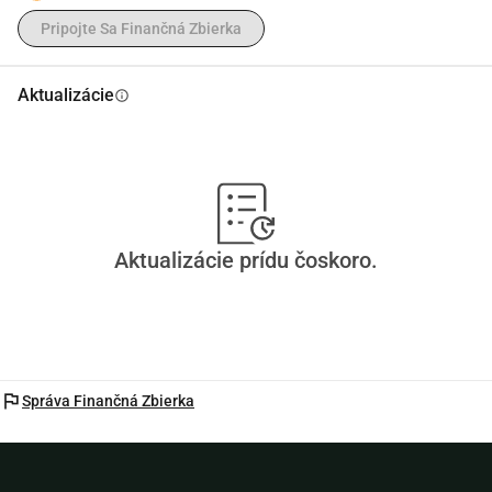
Pripojte Sa Finančná Zbierka
Aktualizácie
info
Aktualizácie prídu čoskoro.
flag
Správa Finančná Zbierka